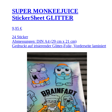
SUPER MONKEEJUICE
StickerSheet GLITTER
9,95 €
24 Sticker
Abmessungen: DIN A4 (29 cm x 21 cm)
Gedruckt auf irisierender Glitter-Folie, Vorderseite laminiert