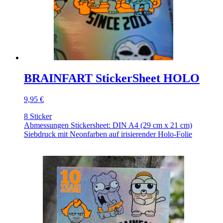
BRAINFART StickerSheet HOLO
9,95 €
8 Sticker
Abmessungen Stickersheet: DIN A4 (29 cm x 21 cm)
Siebdruck mit Neonfarben auf irisierender Holo-Folie