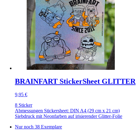
BRAINFART StickerSheet GLITTER
9,95 €
8 Sticker
Abmessungen Stickersheet: DIN A4 (29 cm x 21 cm)
Siebdruck mit Neonfarben auf irisierender Glitter-Folie
Nur noch 38 Exemplare