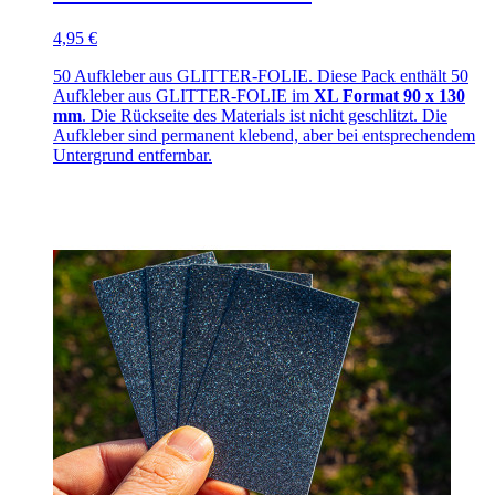
4,95 €
50 Aufkleber aus GLITTER-FOLIE. Diese Pack enthält 50
Aufkleber aus GLITTER-FOLIE im
XL Format 90 x 130
mm
. Die Rückseite des Materials ist nicht geschlitzt. Die
Aufkleber sind permanent klebend, aber bei entsprechendem
Untergrund entfernbar.