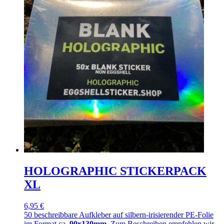
HOLOGRAPHIC STICKERPACK
XL
6,95 €
50 beschreibbare Aufkleber auf silbern-irisierender PE-Folie
im Format ca.
90x130mm
. Zum Beschreiben empfehlen wir