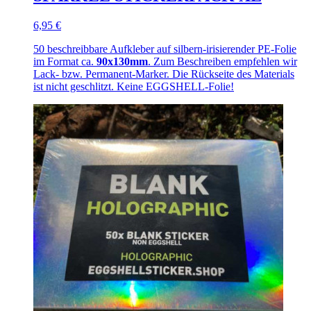
6,95 €
50 beschreibbare Aufkleber auf silbern-irisierender PE-Folie
im Format ca.
90x130mm
. Zum Beschreiben empfehlen wir
Lack- bzw. Permanent-Marker. Die Rückseite des Materials
ist nicht geschlitzt. Keine EGGSHELL-Folie!