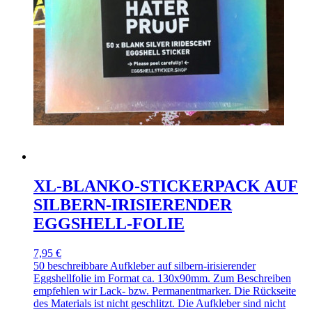
XL-BLANKO-STICKERPACK AUF
SILBERN-IRISIERENDER
EGGSHELL-FOLIE
7,95 €
50 beschreibbare Aufkleber auf silbern-irisierender
Eggshellfolie im Format ca. 130x90mm. Zum Beschreiben
empfehlen wir Lack- bzw. Permanentmarker. Die Rückseite
des Materials ist nicht geschlitzt. Die Aufkleber sind nicht