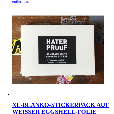
entfernbar.
XL-BLANKO-STICKERPACK AUF
WEISSER EGGSHELL-FOLIE