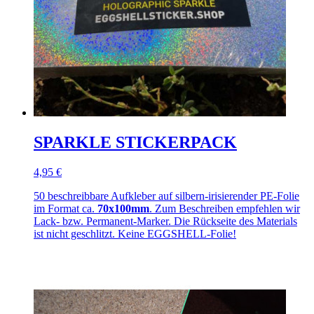
SPARKLE STICKERPACK
4,95 €
50 beschreibbare Aufkleber auf silbern-irisierender PE-Folie
im Format ca.
70x100mm
. Zum Beschreiben empfehlen wir
Lack- bzw. Permanent-Marker. Die Rückseite des Materials
ist nicht geschlitzt. Keine EGGSHELL-Folie!