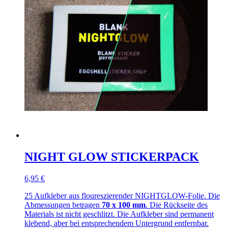
NIGHT GLOW STICKERPACK
6,95 €
25 Aufkleber aus floureszierender NIGHTGLOW-Folie. Die
Abmessungen betragen
70 x 100 mm
. Die Rückseite des
Materials ist nicht geschlitzt. Die Aufkleber sind permanent
klebend, aber bei entsprechendem Untergrund entfernbar.