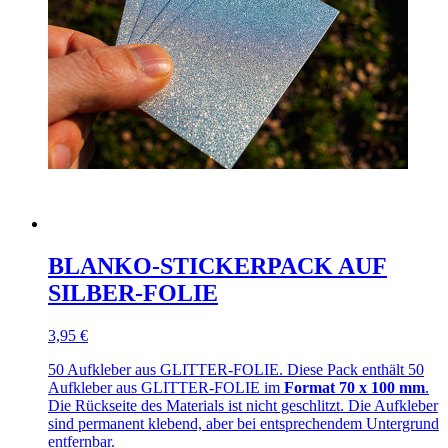
BLANKO-STICKERPACK AUF
SILBER-FOLIE
3,95 €
50 Aufkleber aus GLITTER-FOLIE. Diese Pack enthält 50
Aufkleber aus GLITTER-FOLIE im
Format 70 x 100 mm
.
Die Rückseite des Materials ist nicht geschlitzt. Die Aufkleber
sind permanent klebend, aber bei entsprechendem Untergrund
entfernbar.