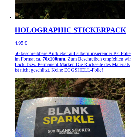
HOLOGRAPHIC STICKERPACK
4,95 €
50 beschreibbare Aufkleber auf silbern-irisierender PE-Folie
im Format ca.
70x100mm
. Zum Beschreiben empfehlen wir
Lack- bzw. Permanent-Marker. Die Rückseite des Materials
ist nicht geschlitzt. Keine EGGSHELL-Folie!