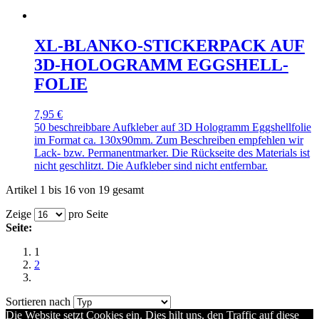
XL-BLANKO-STICKERPACK AUF
3D-HOLOGRAMM EGGSHELL-
FOLIE
7,95 €
50 beschreibbare Aufkleber auf 3D Hologramm Eggshellfolie
im Format ca. 130x90mm. Zum Beschreiben empfehlen wir
Lack- bzw. Permanentmarker. Die Rückseite des Materials ist
nicht geschlitzt. Die Aufkleber sind nicht entfernbar.
Artikel 1 bis 16 von 19 gesamt
Zeige
pro Seite
Seite:
1
2
Sortieren nach
Die Website setzt Cookies ein. Dies hilt uns, den Traffic auf diese