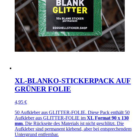
XL-BLANKO-STICKERPACK AUF
GRÜNER FOLIE
4,95 €
50 Aufkleber aus GLITTER-FOLIE. Diese Pack enthält 50
Aufkleber aus GLITTER-FOLIE im
XL Format 90 x 130
mm
. Die Rückseite des Materials ist nicht geschlitzt. Die
Aufkleber sind permanent klebend, aber bei entsprechendem
Untergrund entfernbar.