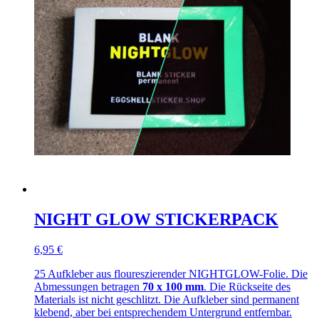
NIGHT GLOW STICKERPACK
6,95 €
25 Aufkleber aus floureszierender NIGHTGLOW-Folie. Die
Abmessungen betragen
70 x 100 mm
. Die Rückseite des
Materials ist nicht geschlitzt. Die Aufkleber sind permanent
klebend, aber bei entsprechendem Untergrund entfernbar.