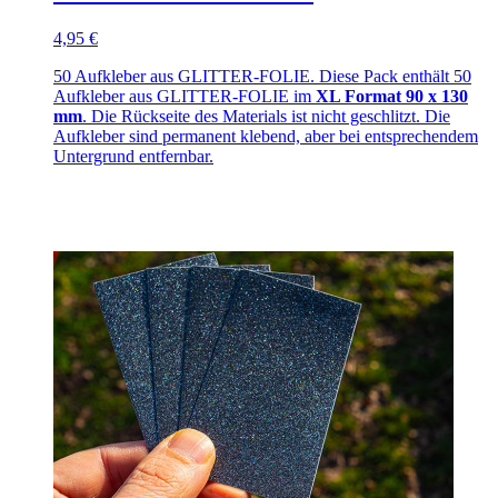
4,95 €
50 Aufkleber aus GLITTER-FOLIE. Diese Pack enthält 50
Aufkleber aus GLITTER-FOLIE im
XL Format 90 x 130
mm
. Die Rückseite des Materials ist nicht geschlitzt. Die
Aufkleber sind permanent klebend, aber bei entsprechendem
Untergrund entfernbar.