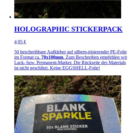
HOLOGRAPHIC STICKERPACK
4,95 €
50 beschreibbare Aufkleber auf silbern-irisierender PE-Folie
im Format ca.
70x100mm
. Zum Beschreiben empfehlen wir
Lack- bzw. Permanent-Marker. Die Rückseite des Materials
ist nicht geschlitzt. Keine EGGSHELL-Folie!