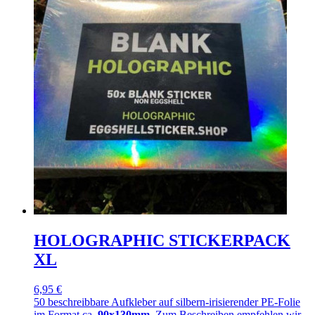
HOLOGRAPHIC STICKERPACK
XL
6,95 €
50 beschreibbare Aufkleber auf silbern-irisierender PE-Folie
im Format ca.
90x130mm
. Zum Beschreiben empfehlen wir