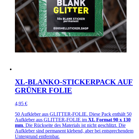
XL-BLANKO-STICKERPACK AUF
GRÜNER FOLIE
4,95 €
50 Aufkleber aus GLITTER-FOLIE. Diese Pack enthält 50
Aufkleber aus GLITTER-FOLIE im
XL Format 90 x 130
mm
. Die Rückseite des Materials ist nicht geschlitzt. Die
Aufkleber sind permanent klebend, aber bei entsprechendem
Untergrund entfernbar.