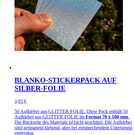
BLANKO-STICKERPACK AUF
SILBER-FOLIE
3,95 €
50 Aufkleber aus GLITTER-FOLIE. Diese Pack enthält 50
Aufkleber aus GLITTER-FOLIE im
Format 70 x 100 mm
.
Die Rückseite des Materials ist nicht geschlitzt. Die Aufkleber
sind permanent klebend, aber bei entsprechendem Untergrund
entfernbar.