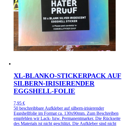
XL-BLANKO-STICKERPACK AUF
SILBERN-IRISIERENDER
EGGSHELL-FOLIE
7,95 €
50 beschreibbare Aufkleber auf silbern-irisierender
Eggshellfolie im Format ca. 130x90mm. Zum Beschreiben
empfehlen wir Lack- bzw. Permanentmarker. Die Rückseite
des Materials ist nicht geschlitzt. Die Aufkleber sind nicht