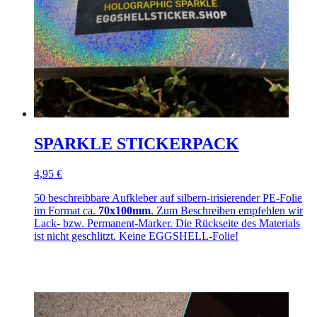
SPARKLE STICKERPACK
4,95 €
50 beschreibbare Aufkleber auf silbern-irisierender PE-Folie
im Format ca.
70x100mm
. Zum Beschreiben empfehlen wir
Lack- bzw. Permanent-Marker. Die Rückseite des Materials
ist nicht geschlitzt. Keine EGGSHELL-Folie!