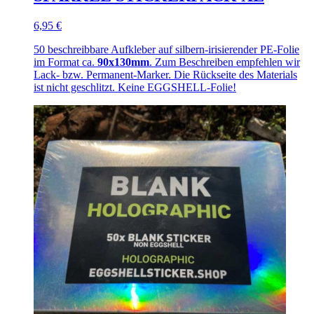
6,95 €
50 beschreibbare Aufkleber auf silbern-irisierender PE-Folie
im Format ca.
90x130mm
. Zum Beschreiben empfehlen wir
Lack- bzw. Permanent-Marker. Die Rückseite des Materials
ist nicht geschlitzt. Keine EGGSHELL-Folie!