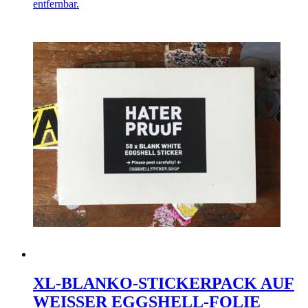
entfernbar.
XL-BLANKO-STICKERPACK AUF
WEISSER EGGSHELL-FOLIE