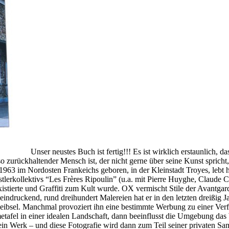
Unser neustes Buch ist fertig!!! Es ist wirklich erstaunlich, 
 so zurückhaltender Mensch ist, der nicht gerne über seine Kunst spricht
 1963 im Nordosten Frankeichs geboren, in der Kleinstadt Troyes, lebt 
rkollektivs “Les Frères Ripoulin” (u.a. mit Pierre Huyghe, Claude Clo
existierte und Graffiti zum Kult wurde. OX vermischt Stile der Avant
eindruckend, rund dreihundert Malereien hat er in den letzten dreißig 
leibsel. Manchmal provoziert ihn eine bestimmte Werbung zu einer Verfr
afel in einer idealen Landschaft, dann beeinflusst die Umgebung das W
sein Werk – und diese Fotografie wird dann zum Teil seiner privaten 