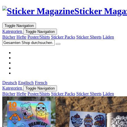
Sticker Maga
Toggle Navigation
Kategorien
Toggle Navigation
Bücher
Hefte
Poster/Shirts
Sticker Packs
Sticker Sheets
Läden
Deutsch
Englisch
French
Kategorien
Toggle Navigation
Bücher
Hefte
Poster/Shirts
Sticker Packs
Sticker Sheets
Läden