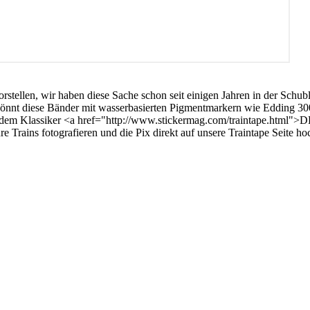
orstellen, wir haben diese Sache schon seit einigen Jahren in der Schu
r könnt diese Bänder mit wasserbasierten Pigmentmarkern wie Edding 30
 dem Klassiker <a href="http://www.stickermag.com/traintape.html">DB
e Trains fotografieren und die Pix direkt auf unsere Traintape Seite ho