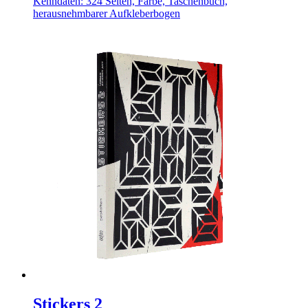
Kenndaten: 324 Seiten, Farbe, Taschenbuch,
herausnehmbarer Aufkleberbogen
Stickers 2