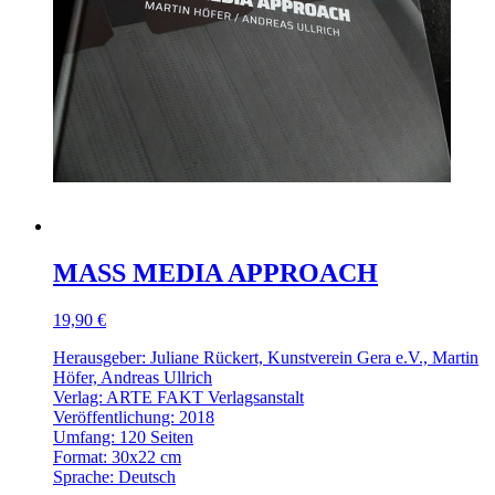
MASS MEDIA APPROACH
19,90 €
Herausgeber: Juliane Rückert, Kunstverein Gera e.V., Martin
Höfer, Andreas Ullrich
Verlag: ARTE FAKT Verlagsanstalt
Veröffentlichung: 2018
Umfang: 120 Seiten
Format: 30x22 cm
Sprache: Deutsch