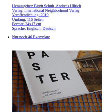
Herausgeber: Birgit Schuh, Andreas Ullrich
Verlag: International Neighborhood Verlag
Veröffentlichung: 2019
Umfang: 116 Seiten
Format: 24x17 cm
Sprache: Englisch, Deutsch
Nur noch 46 Exemplare