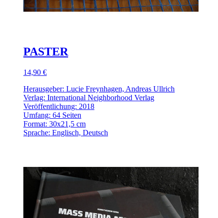
PASTER
14,90 €
Herausgeber: Lucie Freynhagen, Andreas Ullrich
Verlag: International Neighborhood Verlag
Veröffentlichung: 2018
Umfang: 64 Seiten
Format: 30x21,5 cm
Sprache: Englisch, Deutsch