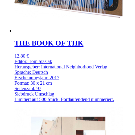
THE BOOK OF THK
12,80 €
Editor: Tom Stasiak
Herausgeber: International Neighborhood Verlag
Sprache: Deutsch
Erscheinungsjahr: 2017
Format: 30 x 21 cm
Seitenzahl: 97
Siebdruck Umschlag
Limitiert auf 500 Stück. Fortlaufendend nummeriert.