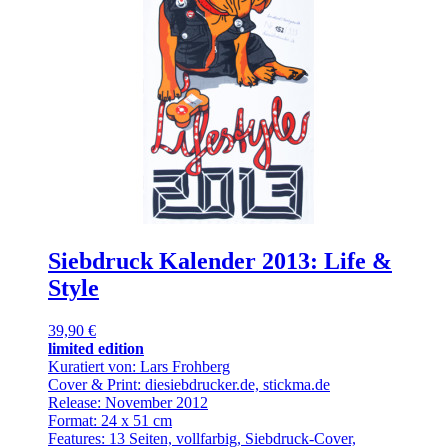
Siebdruck Kalender 2013: Life &
Style
39,90 €
limited edition
Kuratiert von: Lars Frohberg
Cover & Print: diesiebdrucker.de, stickma.de
Release: November 2012
Format: 24 x 51 cm
Features: 13 Seiten, vollfarbig, Siebdruck-Cover,