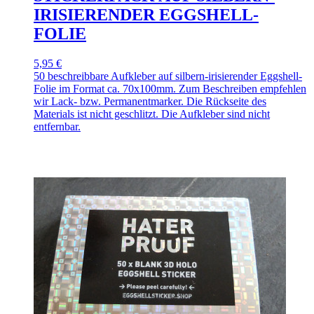
IRISIERENDER EGGSHELL-
FOLIE
5,95 €
50 beschreibbare Aufkleber auf silbern-irisierender Eggshell-
Folie im Format ca. 70x100mm. Zum Beschreiben empfehlen
wir Lack- bzw. Permanentmarker. Die Rückseite des
Materials ist nicht geschlitzt. Die Aufkleber sind nicht
entfernbar.