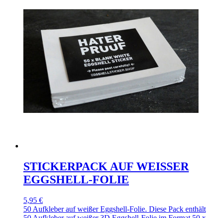
STICKERPACK AUF WEISSER
EGGSHELL-FOLIE
5,95 €
50 Aufkleber auf weißer Eggshell-Folie. Diese Pack enthält
50 Aufkleber auf weißer 3D Eggshell-Folie im Format 50 x