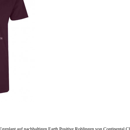
Eggplant auf nachhaltigen Earth Positive Rohlingen von Continental C