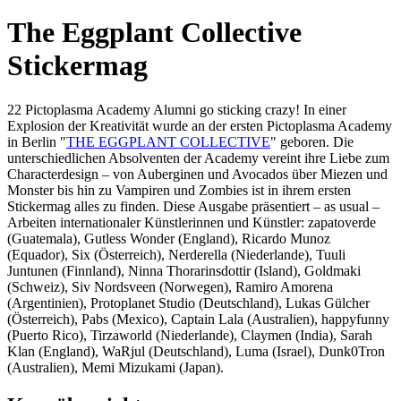
The Eggplant Collective
Stickermag
22 Pictoplasma Academy Alumni go sticking crazy! In einer
Explosion der Kreativität wurde an der ersten Pictoplasma Academy
in Berlin "
THE EGGPLANT COLLECTIVE
" geboren. Die
unterschiedlichen Absolventen der Academy vereint ihre Liebe zum
Characterdesign – von Auberginen und Avocados über Miezen und
Monster bis hin zu Vampiren und Zombies ist in ihrem ersten
Stickermag alles zu finden. Diese Ausgabe präsentiert – as usual –
Arbeiten internationaler Künstlerinnen und Künstler: zapatoverde
(Guatemala), Gutless Wonder (England), Ricardo Munoz
(Equador), Six (Österreich), Nerderella (Niederlande), Tuuli
Juntunen (Finnland), Ninna Thorarinsdottir (Island), Goldmaki
(Schweiz), Siv Nordsveen (Norwegen), Ramiro Amorena
(Argentinien), Protoplanet Studio (Deutschland), Lukas Gülcher
(Österreich), Pabs (Mexico), Captain Lala (Australien), happyfunny
(Puerto Rico), Tirzaworld (Niederlande), Claymen (India), Sarah
Klan (England), WaRjul (Deutschland), Luma (Israel), Dunk0Tron
(Australien), Memi Mizukami (Japan).