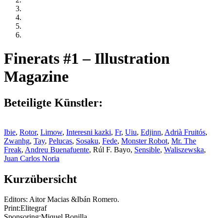
Finerats #1 – Illustration
Magazine
Beteiligte Künstler:
Ibie
,
Rotor
,
Limow
,
Interesni kazki
,
Fr
,
Uiu
,
Edjinn
,
Adrià Fruitós
,
Zwanhg
,
Tay
,
Pelucas
,
Sosaku
,
Fede
,
Monster Robot
,
Mr. The
Freak
,
Andreu Buenafuente
, Rúl F. Bayo,
Sensible
,
Waliszewska
,
Juan Carlos Noria
Kurzübersicht
Editors: Aitor Macias &Ibán Romero.
Print:Elitegraf
Sponsoring:Miquel Bonilla