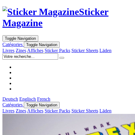
Sticker
Magazine
Toggle Navigation
Catégories
Toggle Navigation
Livres
Zines
Affiches
Sticker Packs
Sticker Sheets
Läden
Deutsch
Englisch
French
Catégories
Toggle Navigation
Livres
Zines
Affiches
Sticker Packs
Sticker Sheets
Läden