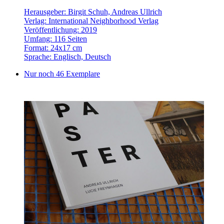
Herausgeber: Birgit Schuh, Andreas Ullrich
Verlag: International Neighborhood Verlag
Veröffentlichung: 2019
Umfang: 116 Seiten
Format: 24x17 cm
Sprache: Englisch, Deutsch
Nur noch 46 Exemplare