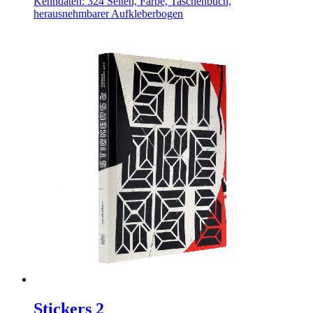
Kenndaten: 324 Seiten, Farbe, Taschenbuch,
herausnehmbarer Aufkleberbogen
Stickers 2