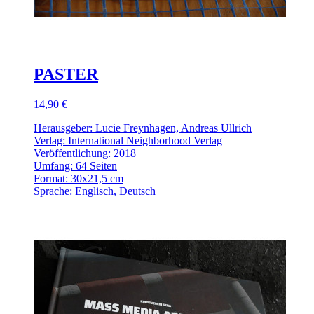
PASTER
14,90 €
Herausgeber: Lucie Freynhagen, Andreas Ullrich
Verlag: International Neighborhood Verlag
Veröffentlichung: 2018
Umfang: 64 Seiten
Format: 30x21,5 cm
Sprache: Englisch, Deutsch