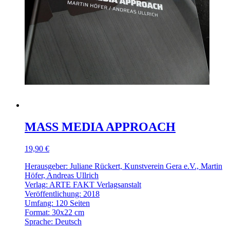
MASS MEDIA APPROACH
19,90 €
Herausgeber: Juliane Rückert, Kunstverein Gera e.V., Martin
Höfer, Andreas Ullrich
Verlag: ARTE FAKT Verlagsanstalt
Veröffentlichung: 2018
Umfang: 120 Seiten
Format: 30x22 cm
Sprache: Deutsch