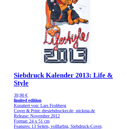
Siebdruck Kalender 2013: Life &
Style
39,90 €
limited edition
Kuratiert von: Lars Frohberg
Cover & Print: diesiebdrucker.de, stickma.de
Release: November 2012
Format: 24 x 51 cm
Features: 13 Seiten, vollfarbig, Siebdruck-Cover,