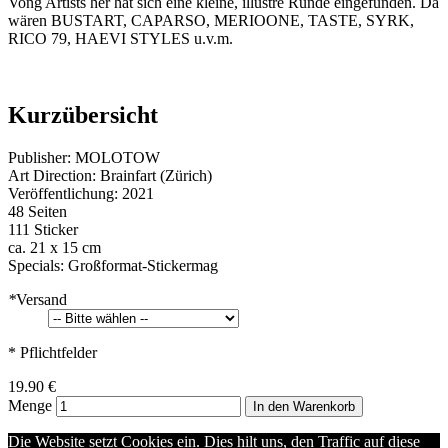
Vong Artists her hat sich eine kleine, illustre Runde eingefunden. Da
wären BUSTART, CAPARSO, MERIOONE, TASTE, SYRK,
RICO 79, HAEVI STYLES u.v.m.
Kurzübersicht
Publisher: MOLOTOW
Art Direction: Brainfart (Zürich)
Veröffentlichung: 2021
48 Seiten
111 Sticker
ca. 21 x 15 cm
Specials: Großformat-Stickermag
*
Versand
* Pflichtfelder
19.90 €
Menge
In den Warenkorb
Die Website setzt Cookies ein. Dies hilt uns, den Traffic auf diese