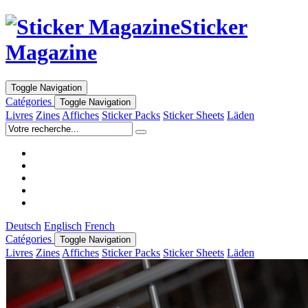
Sticker
Magazine
Toggle Navigation
Catégories
Toggle Navigation
Livres
Zines
Affiches
Sticker Packs
Sticker Sheets
Läden
Deutsch
Englisch
French
Catégories
Toggle Navigation
Livres
Zines
Affiches
Sticker Packs
Sticker Sheets
Läden