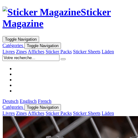
Sticker
Magazine
Toggle Navigation
Catégories
Toggle Navigation
Livres
Zines
Affiches
Sticker Packs
Sticker Sheets
Läden
Deutsch
Englisch
French
Catégories
Toggle Navigation
Livres
Zines
Affiches
Sticker Packs
Sticker Sheets
Läden