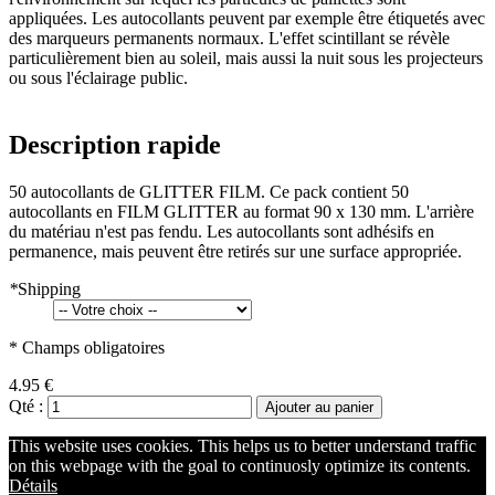
appliquées. Les autocollants peuvent par exemple être étiquetés avec
des marqueurs permanents normaux. L'effet scintillant se révèle
particulièrement bien au soleil, mais aussi la nuit sous les projecteurs
ou sous l'éclairage public.
Description rapide
50 autocollants de GLITTER FILM. Ce pack contient 50
autocollants en FILM GLITTER au format 90 x 130 mm. L'arrière
du matériau n'est pas fendu. Les autocollants sont adhésifs en
permanence, mais peuvent être retirés sur une surface appropriée.
*
Shipping
* Champs obligatoires
4.95 €
Qté :
Ajouter au panier
This website uses cookies. This helps us to better understand traffic
on this webpage with the goal to continuosly optimize its contents.
Détails