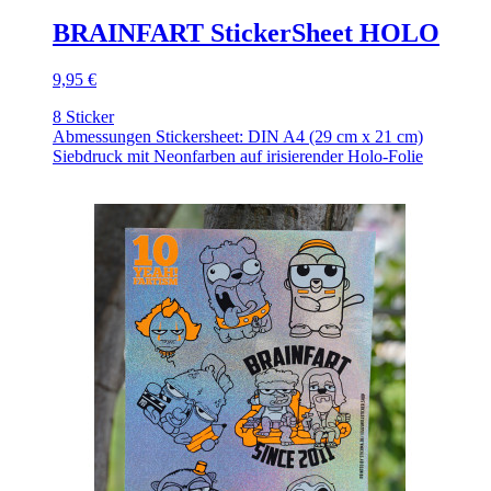
BRAINFART StickerSheet HOLO
9,95 €
8 Sticker
Abmessungen Stickersheet: DIN A4 (29 cm x 21 cm)
Siebdruck mit Neonfarben auf irisierender Holo-Folie