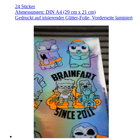
24 Sticker
Abmessungen: DIN A4 (29 cm x 21 cm)
Gedruckt auf irisierender Glitter-Folie, Vorderseite laminiert