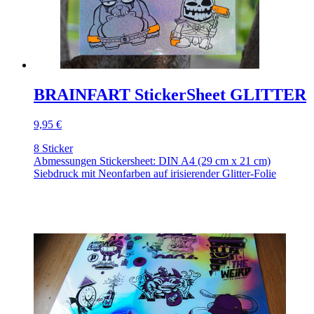
BRAINFART StickerSheet GLITTER
9,95 €
8 Sticker
Abmessungen Stickersheet: DIN A4 (29 cm x 21 cm)
Siebdruck mit Neonfarben auf irisierender Glitter-Folie