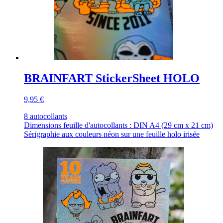
BRAINFART StickerSheet HOLO
9,95 €
8 autocollants
Dimensions feuille d'autocollants : DIN A4 (29 cm x 21 cm)
Sérigraphie aux couleurs néon sur une feuille holo irisée