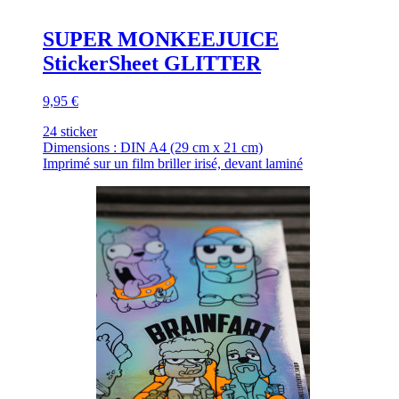
SUPER MONKEEJUICE
StickerSheet GLITTER
9,95 €
24 sticker
Dimensions : DIN A4 (29 cm x 21 cm)
Imprimé sur un film briller irisé, devant laminé