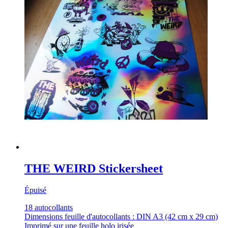
THE WEIRD Stickersheet
Épuisé
18 autocollants
Dimensions feuille d'autocollants : DIN A3 (42 cm x 29 cm)
Imprimé sur une feuille holo irisée