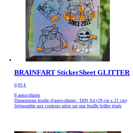
BRAINFART StickerSheet GLITTER
9,95 €
8 autocollants
Dimensions feuille d'autocollants : DIN A4 (29 cm x 21 cm)
Sérigraphie aux couleurs néon sur une feuille briller irisée