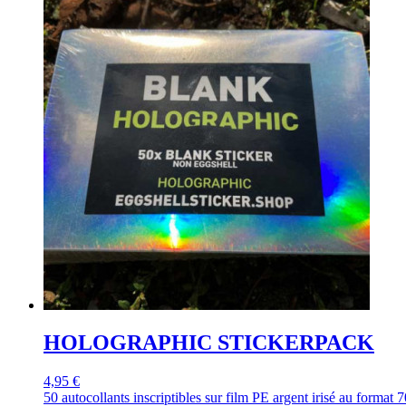
HOLOGRAPHIC STICKERPACK
4,95 €
50 autocollants inscriptibles sur film PE argent irisé au form