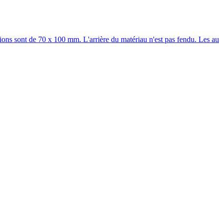
sont de 70 x 100 mm. L'arrière du matériau n'est pas fendu. Les autoc