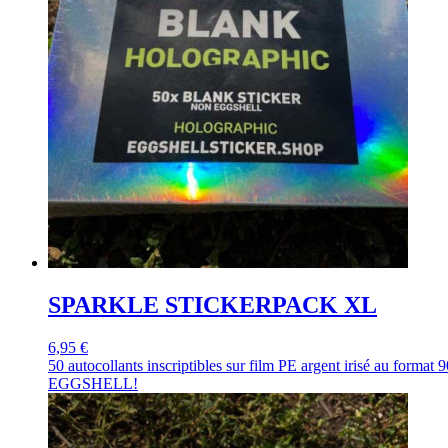
SPARKLE STICKERPACK XL
6,95 €
50 autocollants inscriptibles sur film PE argent irisé au form
EGGSHELL!