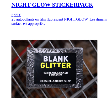
NIGHT GLOW STICKERPACK
6,95 €
25 autocollants en film fluorescent NIGHTGLOW. Les dimensions 
surface est appropriée.