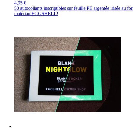
4,95 €
50 autocollants inscriptibles sur feuille PE argentée irisée a
matériau EGGSHELL!