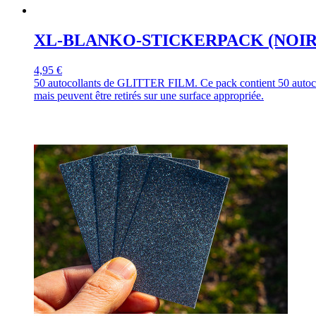
XL-BLANKO-STICKERPACK (NOIR
4,95 €
50 autocollants de GLITTER FILM. Ce pack contient 50 autocol
mais peuvent être retirés sur une surface appropriée.