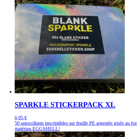
SPARKLE STICKERPACK XL
6,95 €
50 autocollants inscriptibles sur feuille PE argentée irisée a
matériau EGGSHELL!