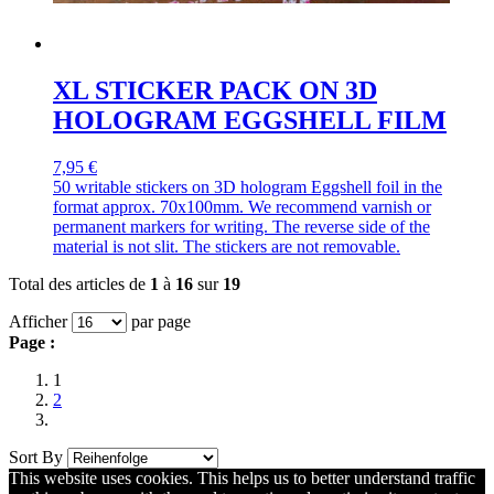
XL STICKER PACK ON 3D
HOLOGRAM EGGSHELL FILM
7,95 €
50 writable stickers on 3D hologram Eggshell foil in the
format approx. 70x100mm. We recommend varnish or
permanent markers for writing. The reverse side of the
material is not slit. The stickers are not removable.
Total des articles de
1
à
16
sur
19
Afficher
par page
Page :
1
2
Sort By
This website uses cookies. This helps us to better understand traffic