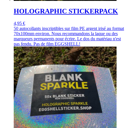
HOLOGRAPHIC STICKERPACK
4,95 €
50 autocollants inscriptibles sur film PE argent irisé au format
70x100mm environ. Nous recommandons la laque ou des
marqueurs permanents pour écrire. Le dos du matériau n'est
pas fendu. Pas de film EGGSHELL!