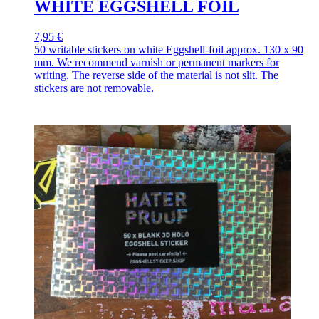
WHITE EGGSHELL FOIL
7,95 €
50 writable stickers on white Eggshell-foil approx. 130 x 90
mm. We recommend varnish or permanent markers for
writing. The reverse side of the material is not slit. The
stickers are not removable.