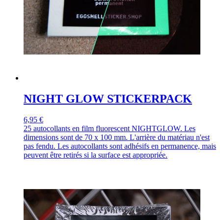
NIGHT GLOW STICKERPACK
6,95 €
25 autocollants en film fluorescent NIGHTGLOW. Les
dimensions sont de 70 x 100 mm. L'arrière du matériau n'est
pas fendu. Les autocollants sont adhésifs en permanence, mais
peuvent être retirés si la surface est appropriée.