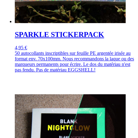
SPARKLE STICKERPACK
4,95 €
50 autocollants inscriptibles sur feuille PE argentée irisée au
format env. 70x100mm. Nous recommandons la laque ou des
marqueurs permanents pour écrire. Le dos du matériau n'est
pas fendu. Pas de matériau EGGSHELL!