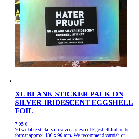
XL BLANK STICKER PACK ON
SILVER-IRIDESCENT EGGSHELL
FOIL
7,95 €
50 writable stickers on silver-iridescent Eggshell-foil in the
format approx. 130 x 90 mm. We recommend varnish or