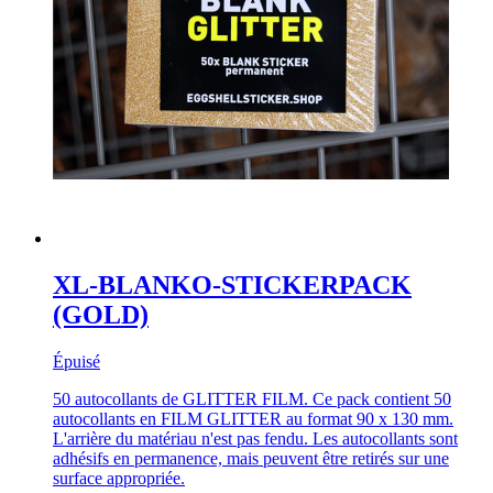
XL-BLANKO-STICKERPACK
(GOLD)
Épuisé
50 autocollants de GLITTER FILM. Ce pack contient 50
autocollants en FILM GLITTER au format 90 x 130 mm.
L'arrière du matériau n'est pas fendu. Les autocollants sont
adhésifs en permanence, mais peuvent être retirés sur une
surface appropriée.