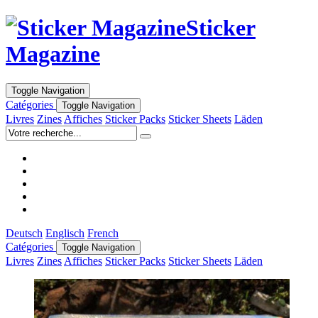
Sticker
Magazine
Toggle Navigation
Catégories
Toggle Navigation
Livres
Zines
Affiches
Sticker Packs
Sticker Sheets
Läden
Deutsch
Englisch
French
Catégories
Toggle Navigation
Livres
Zines
Affiches
Sticker Packs
Sticker Sheets
Läden