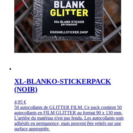
XL-BLANKO-STICKERPACK
(NOIR)
4,95 €
50 autocollants de GLITTER FILM. Ce pack contient 50
autocollants en FILM GLITTER au format 90 x 130 mm.
L'arrière du matériau n'est pas fendu. Les autocollants sont
adhésifs en permanence, mais peuvent être retirés sur une
surface appropriée.