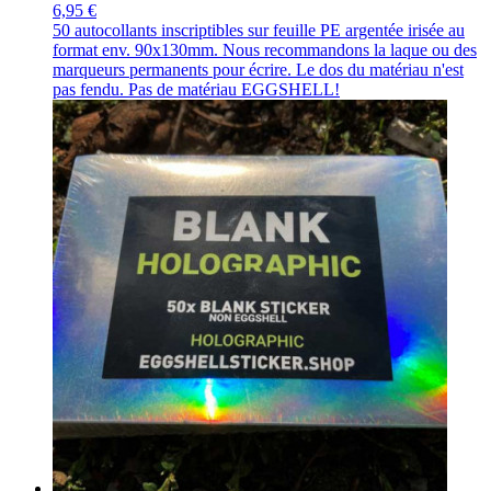
6,95 €
50 autocollants inscriptibles sur feuille PE argentée irisée au
format env. 90x130mm. Nous recommandons la laque ou des
marqueurs permanents pour écrire. Le dos du matériau n'est
pas fendu. Pas de matériau EGGSHELL!