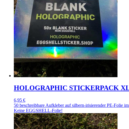
HOLOGRAPHIC STICKERPACK X
6,95 €
50 beschreibbare Aufkleber auf silbern-irisierender PE-Folie i
Keine EGGSHELL-Folie!