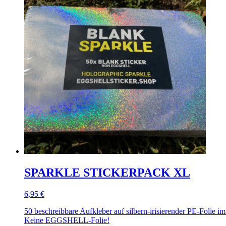
SPARKLE STICKERPACK XL
6,95 €
50 beschreibbare Aufkleber auf silbern-irisierender PE-Folie i
Keine EGGSHELL-Folie!