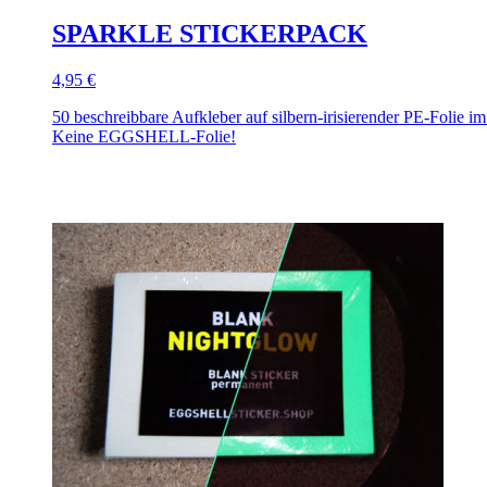
SPARKLE STICKERPACK
4,95 €
50 beschreibbare Aufkleber auf silbern-irisierender PE-Folie i
Keine EGGSHELL-Folie!