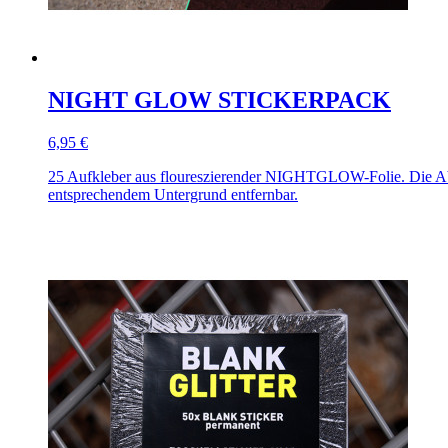
NIGHT GLOW STICKERPACK
6,95 €
25 Aufkleber aus floureszierender NIGHTGLOW-Folie. Die 
entsprechendem Untergrund entfernbar.