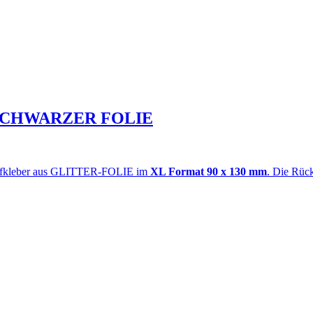
SCHWARZER FOLIE
Aufkleber aus GLITTER-FOLIE im
XL Format 90 x 130 mm
. Die Rück