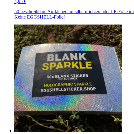
4,95 €
50 beschreibbare Aufkleber auf silbern-irisierender PE-Folie i
Keine EGGSHELL-Folie!