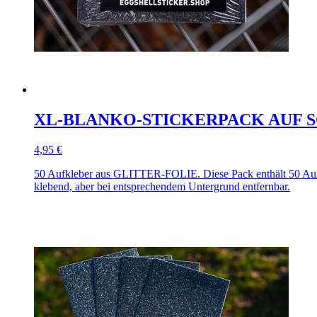
XL-BLANKO-STICKERPACK AUF 
4,95 €
50 Aufkleber aus GLITTER-FOLIE. Diese Pack enthält 50 
klebend, aber bei entsprechendem Untergrund entfernbar.