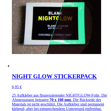
NIGHT GLOW STICKERPACK
6,95 €
25 Aufkleber aus floureszierender NIGHTGLOW-Folie. Die
Abmessungen betragen
70 x 100 mm
. Die Rückseite des
Materials ist nicht geschlitzt. Die Aufkleber sind permanent
klebend, aber bei entsprechendem Untergrund entfernbar.