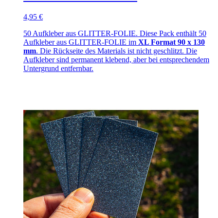
4,95 €
50 Aufkleber aus GLITTER-FOLIE. Diese Pack enthält 50
Aufkleber aus GLITTER-FOLIE im
XL Format 90 x 130
mm
. Die Rückseite des Materials ist nicht geschlitzt. Die
Aufkleber sind permanent klebend, aber bei entsprechendem
Untergrund entfernbar.