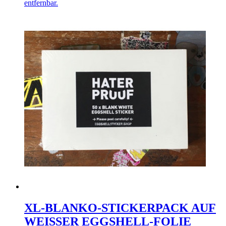
entfernbar.
XL-BLANKO-STICKERPACK AUF
WEISSER EGGSHELL-FOLIE