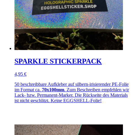
SPARKLE STICKERPACK
4,95 €
50 beschreibbare Aufkleber auf silbern-irisierender PE-Folie
im Format ca.
70x100mm
. Zum Beschreiben empfehlen wir
Lack- bzw. Permanent-Marker. Die Rückseite des Materials
ist nicht geschlitzt. Keine EGGSHELL-Folie!