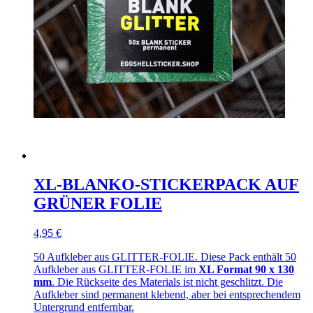
XL-BLANKO-STICKERPACK AUF
GRÜNER FOLIE
4,95 €
50 Aufkleber aus GLITTER-FOLIE. Diese Pack enthält 50
Aufkleber aus GLITTER-FOLIE im
XL Format 90 x 130
mm
. Die Rückseite des Materials ist nicht geschlitzt. Die
Aufkleber sind permanent klebend, aber bei entsprechendem
Untergrund entfernbar.