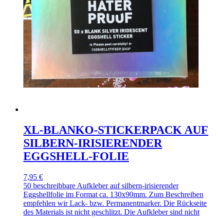
XL-BLANKO-STICKERPACK AUF
SILBERN-IRISIERENDER
EGGSHELL-FOLIE
7,95 €
50 beschreibbare Aufkleber auf silbern-irisierender
Eggshellfolie im Format ca. 130x90mm. Zum Beschreiben
empfehlen wir Lack- bzw. Permanentmarker. Die Rückseite
des Materials ist nicht geschlitzt. Die Aufkleber sind nicht