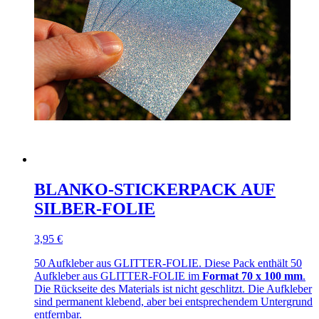
BLANKO-STICKERPACK AUF
SILBER-FOLIE
3,95 €
50 Aufkleber aus GLITTER-FOLIE. Diese Pack enthält 50
Aufkleber aus GLITTER-FOLIE im
Format 70 x 100 mm
.
Die Rückseite des Materials ist nicht geschlitzt. Die Aufkleber
sind permanent klebend, aber bei entsprechendem Untergrund
entfernbar.