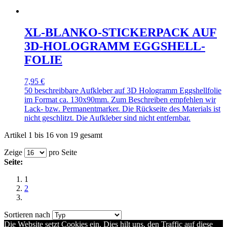
XL-BLANKO-STICKERPACK AUF
3D-HOLOGRAMM EGGSHELL-
FOLIE
7,95 €
50 beschreibbare Aufkleber auf 3D Hologramm Eggshellfolie
im Format ca. 130x90mm. Zum Beschreiben empfehlen wir
Lack- bzw. Permanentmarker. Die Rückseite des Materials ist
nicht geschlitzt. Die Aufkleber sind nicht entfernbar.
Artikel 1 bis 16 von 19 gesamt
Zeige
pro Seite
Seite:
1
2
Sortieren nach
Die Website setzt Cookies ein. Dies hilt uns, den Traffic auf diese