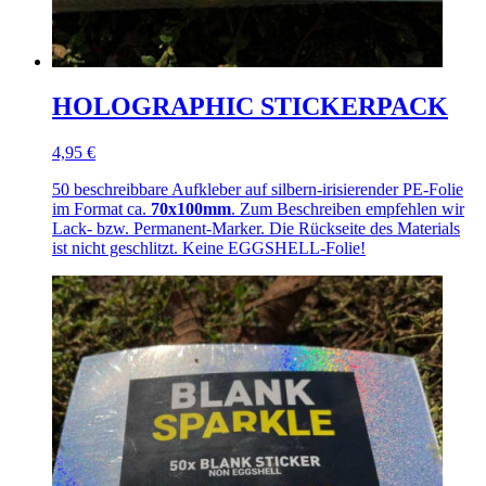
HOLOGRAPHIC STICKERPACK
4,95 €
50 beschreibbare Aufkleber auf silbern-irisierender PE-Folie
im Format ca.
70x100mm
. Zum Beschreiben empfehlen wir
Lack- bzw. Permanent-Marker. Die Rückseite des Materials
ist nicht geschlitzt. Keine EGGSHELL-Folie!