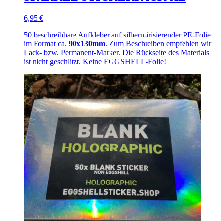
6,95 €
50 beschreibbare Aufkleber auf silbern-irisierender PE-Folie
im Format ca.
90x130mm
. Zum Beschreiben empfehlen wir
Lack- bzw. Permanent-Marker. Die Rückseite des Materials
ist nicht geschlitzt. Keine EGGSHELL-Folie!