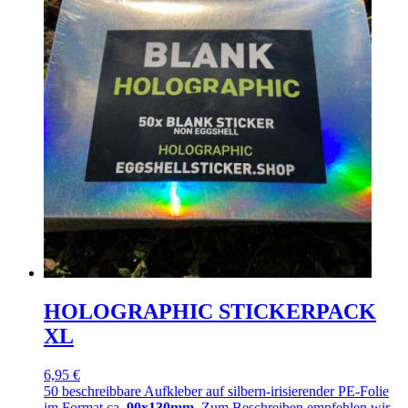
HOLOGRAPHIC STICKERPACK
XL
6,95 €
50 beschreibbare Aufkleber auf silbern-irisierender PE-Folie
im Format ca.
90x130mm
. Zum Beschreiben empfehlen wir