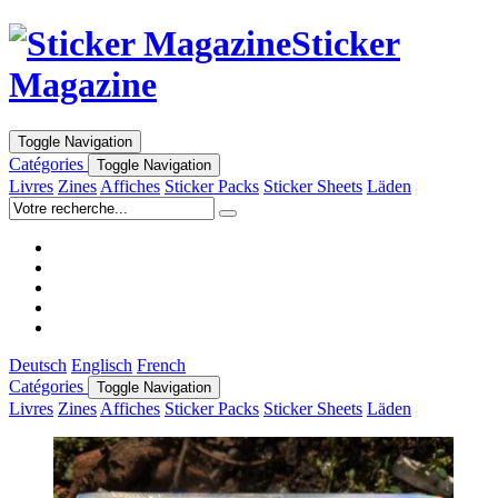
Sticker
Magazine
Toggle Navigation
Catégories
Toggle Navigation
Livres
Zines
Affiches
Sticker Packs
Sticker Sheets
Läden
Deutsch
Englisch
French
Catégories
Toggle Navigation
Livres
Zines
Affiches
Sticker Packs
Sticker Sheets
Läden