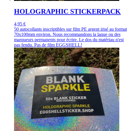
HOLOGRAPHIC STICKERPACK
4,95 €
50 autocollants inscriptibles sur film PE argent irisé au format
70x100mm environ. Nous recommandons la laque ou des
marqueurs permanents pour écrire. Le dos du matériau n'est
pas fendu. Pas de film EGGSHELL!