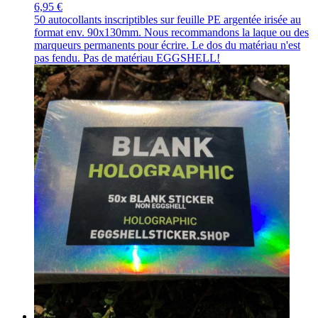
6,95 €
50 autocollants inscriptibles sur feuille PE argentée irisée au
format env. 90x130mm. Nous recommandons la laque ou des
marqueurs permanents pour écrire. Le dos du matériau n'est
pas fendu. Pas de matériau EGGSHELL!