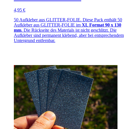
4,95 €
50 Aufkleber aus GLITTER-FOLIE. Diese Pack enthält 50
Aufkleber aus GLITTER-FOLIE im
XL Format 90 x 130
mm
. Die Rückseite des Materials ist nicht geschlitzt. Die
Aufkleber sind permanent klebend, aber bei entsprechendem
Untergrund entfernbar.