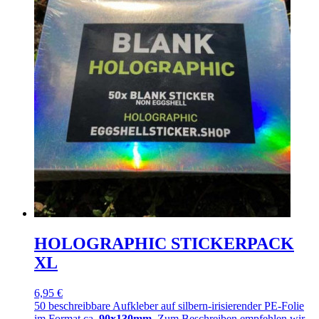
HOLOGRAPHIC STICKERPACK
XL
6,95 €
50 beschreibbare Aufkleber auf silbern-irisierender PE-Folie
im Format ca.
90x130mm
. Zum Beschreiben empfehlen wir