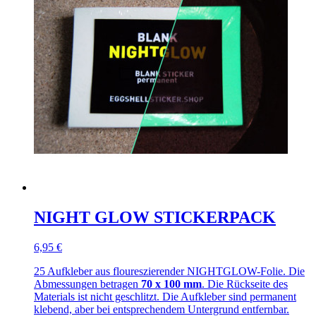
NIGHT GLOW STICKERPACK
6,95 €
25 Aufkleber aus floureszierender NIGHTGLOW-Folie. Die
Abmessungen betragen
70 x 100 mm
. Die Rückseite des
Materials ist nicht geschlitzt. Die Aufkleber sind permanent
klebend, aber bei entsprechendem Untergrund entfernbar.