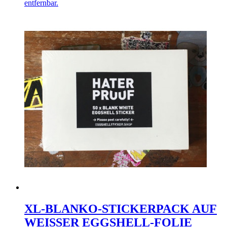
entfernbar.
XL-BLANKO-STICKERPACK AUF
WEISSER EGGSHELL-FOLIE