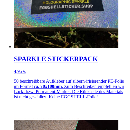
SPARKLE STICKERPACK
4,95 €
50 beschreibbare Aufkleber auf silbern-irisierender PE-Folie
im Format ca.
70x100mm
. Zum Beschreiben empfehlen wir
Lack- bzw. Permanent-Marker. Die Rückseite des Materials
ist nicht geschlitzt. Keine EGGSHELL-Folie!