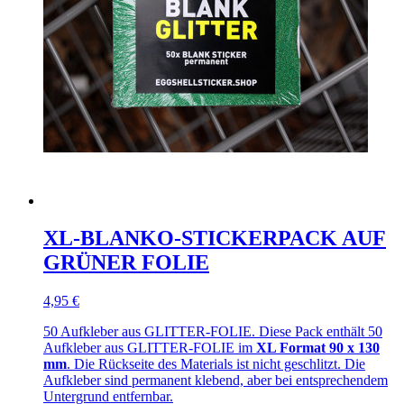
XL-BLANKO-STICKERPACK AUF
GRÜNER FOLIE
4,95 €
50 Aufkleber aus GLITTER-FOLIE. Diese Pack enthält 50
Aufkleber aus GLITTER-FOLIE im
XL Format 90 x 130
mm
. Die Rückseite des Materials ist nicht geschlitzt. Die
Aufkleber sind permanent klebend, aber bei entsprechendem
Untergrund entfernbar.