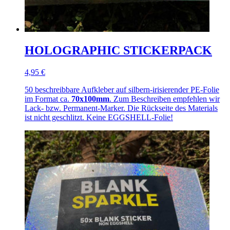
HOLOGRAPHIC STICKERPACK
4,95 €
50 beschreibbare Aufkleber auf silbern-irisierender PE-Folie
im Format ca.
70x100mm
. Zum Beschreiben empfehlen wir
Lack- bzw. Permanent-Marker. Die Rückseite des Materials
ist nicht geschlitzt. Keine EGGSHELL-Folie!