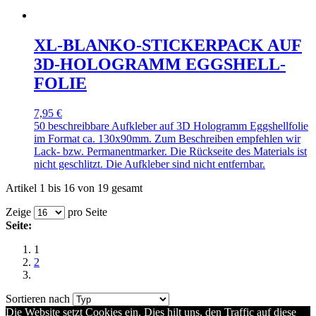
XL-BLANKO-STICKERPACK AUF
3D-HOLOGRAMM EGGSHELL-
FOLIE
7,95 €
50 beschreibbare Aufkleber auf 3D Hologramm Eggshellfolie
im Format ca. 130x90mm. Zum Beschreiben empfehlen wir
Lack- bzw. Permanentmarker. Die Rückseite des Materials ist
nicht geschlitzt. Die Aufkleber sind nicht entfernbar.
Artikel 1 bis 16 von 19 gesamt
Zeige
pro Seite
Seite:
1
2
Sortieren nach
Die Website setzt Cookies ein. Dies hilt uns, den Traffic auf diese