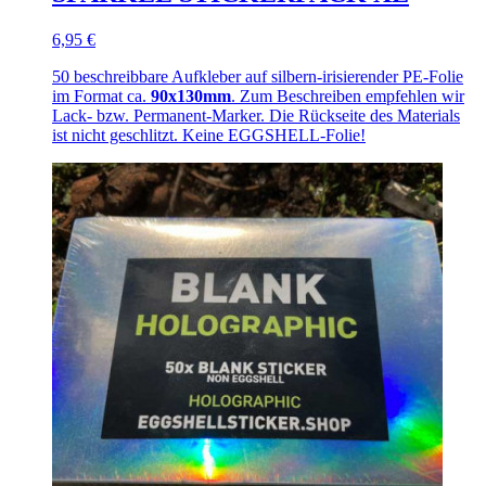
6,95 €
50 beschreibbare Aufkleber auf silbern-irisierender PE-Folie
im Format ca.
90x130mm
. Zum Beschreiben empfehlen wir
Lack- bzw. Permanent-Marker. Die Rückseite des Materials
ist nicht geschlitzt. Keine EGGSHELL-Folie!