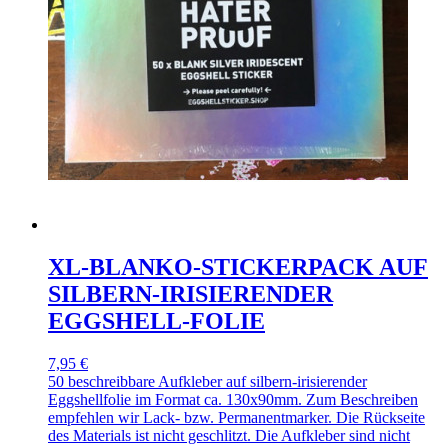
XL-BLANKO-STICKERPACK AUF
SILBERN-IRISIERENDER
EGGSHELL-FOLIE
7,95 €
50 beschreibbare Aufkleber auf silbern-irisierender
Eggshellfolie im Format ca. 130x90mm. Zum Beschreiben
empfehlen wir Lack- bzw. Permanentmarker. Die Rückseite
des Materials ist nicht geschlitzt. Die Aufkleber sind nicht