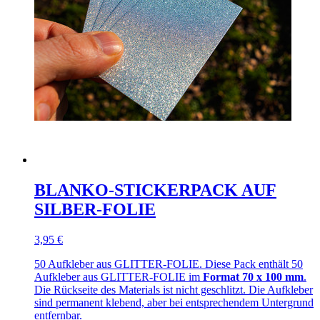
BLANKO-STICKERPACK AUF
SILBER-FOLIE
3,95 €
50 Aufkleber aus GLITTER-FOLIE. Diese Pack enthält 50
Aufkleber aus GLITTER-FOLIE im
Format 70 x 100 mm
.
Die Rückseite des Materials ist nicht geschlitzt. Die Aufkleber
sind permanent klebend, aber bei entsprechendem Untergrund
entfernbar.