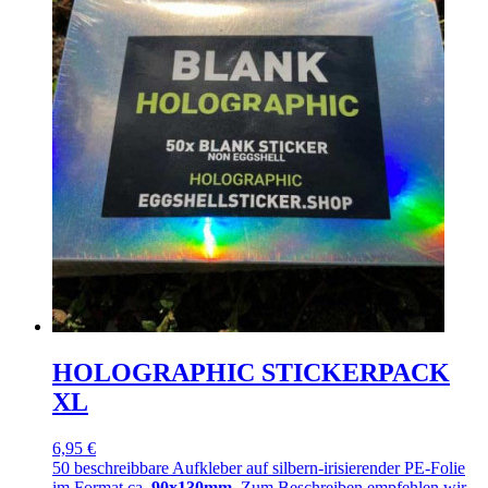
HOLOGRAPHIC STICKERPACK
XL
6,95 €
50 beschreibbare Aufkleber auf silbern-irisierender PE-Folie
im Format ca.
90x130mm
. Zum Beschreiben empfehlen wir