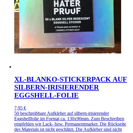
XL-BLANKO-STICKERPACK AUF
SILBERN-IRISIERENDER
EGGSHELL-FOLIE
7,95 €
50 beschreibbare Aufkleber auf silbern-irisierender
Eggshellfolie im Format ca. 130x90mm. Zum Beschreiben
empfehlen wir Lack- bzw. Permanentmarker. Die Rückseite
des Materials ist nicht geschlitzt. Die Aufkleber sind nicht