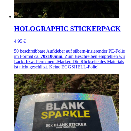
HOLOGRAPHIC STICKERPACK
4,95 €
50 beschreibbare Aufkleber auf silbern-irisierender PE-Folie
im Format ca.
70x100mm
. Zum Beschreiben empfehlen wir
Lack- bzw. Permanent-Marker. Die Rückseite des Materials
ist nicht geschlitzt. Keine EGGSHELL-Folie!