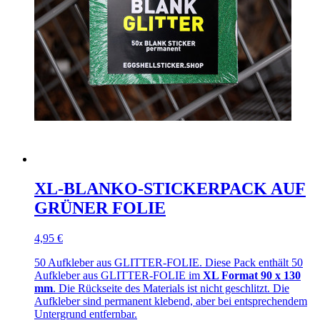
XL-BLANKO-STICKERPACK AUF
GRÜNER FOLIE
4,95 €
50 Aufkleber aus GLITTER-FOLIE. Diese Pack enthält 50
Aufkleber aus GLITTER-FOLIE im
XL Format 90 x 130
mm
. Die Rückseite des Materials ist nicht geschlitzt. Die
Aufkleber sind permanent klebend, aber bei entsprechendem
Untergrund entfernbar.