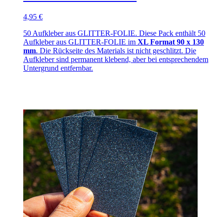
4,95 €
50 Aufkleber aus GLITTER-FOLIE. Diese Pack enthält 50
Aufkleber aus GLITTER-FOLIE im
XL Format 90 x 130
mm
. Die Rückseite des Materials ist nicht geschlitzt. Die
Aufkleber sind permanent klebend, aber bei entsprechendem
Untergrund entfernbar.