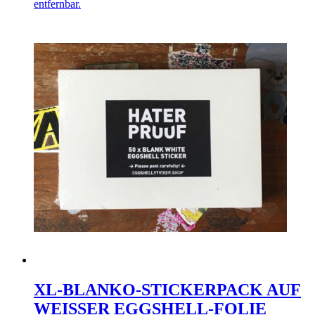
entfernbar.
XL-BLANKO-STICKERPACK AUF
WEISSER EGGSHELL-FOLIE