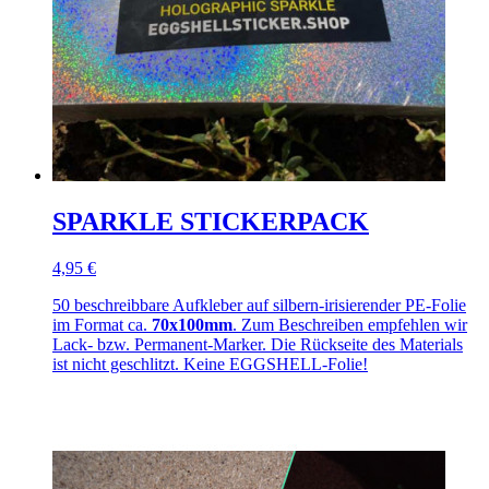
SPARKLE STICKERPACK
4,95 €
50 beschreibbare Aufkleber auf silbern-irisierender PE-Folie
im Format ca.
70x100mm
. Zum Beschreiben empfehlen wir
Lack- bzw. Permanent-Marker. Die Rückseite des Materials
ist nicht geschlitzt. Keine EGGSHELL-Folie!