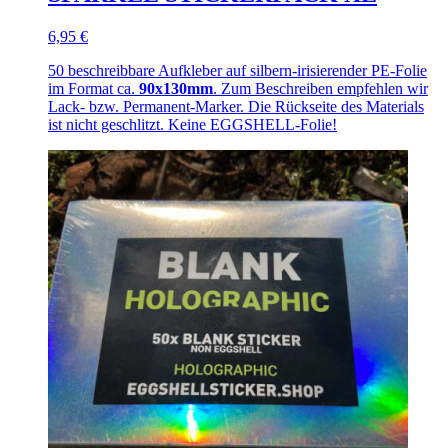
6,95 €
50 beschreibbare Aufkleber auf silbern-irisierender PE-Folie
im Format ca.
90x130mm
. Zum Beschreiben empfehlen wir
Lack- bzw. Permanent-Marker. Die Rückseite des Materials
ist nicht geschlitzt. Keine EGGSHELL-Folie!