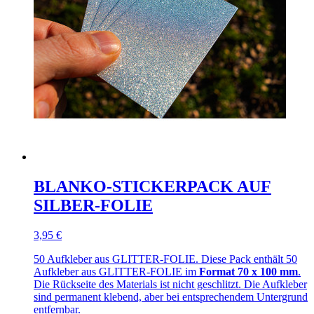
BLANKO-STICKERPACK AUF
SILBER-FOLIE
3,95 €
50 Aufkleber aus GLITTER-FOLIE. Diese Pack enthält 50
Aufkleber aus GLITTER-FOLIE im
Format 70 x 100 mm
.
Die Rückseite des Materials ist nicht geschlitzt. Die Aufkleber
sind permanent klebend, aber bei entsprechendem Untergrund
entfernbar.