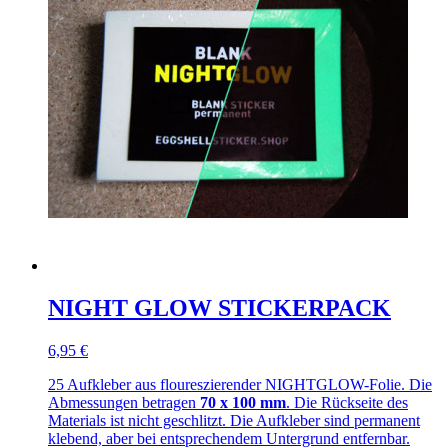
NIGHT GLOW STICKERPACK
6,95 €
25 Aufkleber aus floureszierender NIGHTGLOW-Folie. Die
Abmessungen betragen
70 x 100 mm
. Die Rückseite des
Materials ist nicht geschlitzt. Die Aufkleber sind permanent
klebend, aber bei entsprechendem Untergrund entfernbar.