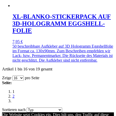
XL-BLANKO-STICKERPACK AUF
3D-HOLOGRAMM EGGSHELL-
FOLIE
7,95 €
50 beschreibbare Aufkleber auf 3D Hologramm Eggshellfolie
im Format ca. 130x90mm. Zum Beschreiben empfehlen wir
Lack- bzw. Permanentmarker. Die Rückseite des Materials ist
nicht geschlitzt. Die Aufkleber sind nicht entfernbar.
Artikel 1 bis 16 von 19 gesamt
Zeige
pro Seite
Seite:
1
2
Sortieren nach
Die Website setzt Cookies ein. Dies hilt uns, den Traffic auf diese