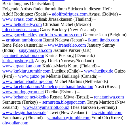
Bestellung aus Deutschland)
Folgende Artists findet ihr mit ihren Stickern in diesem Heft:
Adolf Rodriguez (Spain) –
adolfrodriguez.com
Avassi (Bolivia) –
www.avassi.com
Adisak Jirasakkasem (Thailand) –
www.helloshelly.com
Christian Michel (Mexico) –
infeccionvisual.com
Garry Buckley (New Zealand) –
www.garrybuckleyportfolio.wordpress.com
Gerome Jean (Belgium)
–
grmjean.tumblr.com
Ikumi Nakaya (Japan) –
ikumi.jimdo.com
Irene Feleo (Australia) –
www.irenefeleo.com
January Sunray
(India) –
sujaynarayan.com
Jasmine Parker (UK) –
jasmineillustration.com
Karina Posborg (Denmark) –
karinaposborg.dk
Angry Duck (Norway/Scotland) –
www.argaankan.com
Kukka-Maria Kiuru (Finland) –
www.kmkiuru.tumblr.com
Lucilux (Chile) –
www.lucilux.de
Guizo
(Perú) –
www.guizo.pe
Mélanie Baillairgé (Canada) –
www.melaniebaillairge.com
Michel Martins (Netherlands) –
www.facebook.com/Michelcopacabanaillustration
Nasti (Russia) –
www.rundoggyrun.net
Okeiko (Estonia) –
www.behance.net/okeiko
Renata Miwa (Brazil) –
renatamiwa.com
Sernuretta (Turkey) –
sernuretta.blogspot.com
Tanya Marriott (New
Zealand) –
www.tanyamarriott.co.nz
Thea Harksen (Germany) –
www.design-harksen.de
T-wei (New Zealand) –
t-wei.tumblr.com
Yamahamay (Finland) –
yamahamay.tumblr.com
Yumi Oh (Korea) –
ohyouliar.com