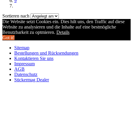
9
Sortieren nach
Die Website setzt Cookies ein. Dies hilt uns, den Traffic auf diese
Website zu analysieren und die Inhalte auf eine bestmögliche
Benutzbarkeit zu optmieren.
Details
Got it!
Sitemap
Bestellungen und Rücksendungen
Kontaktieren Sie uns
Impressum
AGB
Datenschutz
Stickermag Dealer