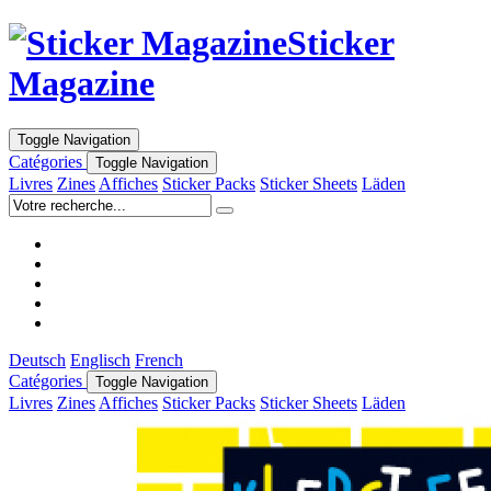
Sticker
Magazine
Toggle Navigation
Catégories
Toggle Navigation
Livres
Zines
Affiches
Sticker Packs
Sticker Sheets
Läden
Deutsch
Englisch
French
Catégories
Toggle Navigation
Livres
Zines
Affiches
Sticker Packs
Sticker Sheets
Läden