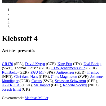
Klebstoff 4
Artistes présentés
GR170
(SPA),
David Kyryn
(CZE),
King Pritt
(ITA),
Dvd Boring
(SWE), Thomas Judisch (GER),
FTW gentlemen’s club
(GER),
Romibello
(GER),
PAU MF
(SPA),
Antipreneur
(GER),
Freshco
(NED),
Christiane Haas
(GER),
Chris Magnusson
(SWE),
Johannes
Mundinger
(GER),
Cactus
(SWE),
Sebastian Schwamm
(GER),
455ER L.A.
(USA),
Mr. Impact
(GER),
Roberto Voorbij
(NED),
Joseph Ernst
(UK)
Coverartwork:
Matthias Müller