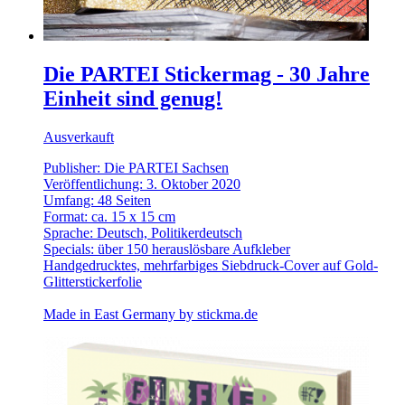
Die PARTEI Stickermag - 30 Jahre
Einheit sind genug!
Ausverkauft
Publisher: Die PARTEI Sachsen
Veröffentlichung: 3. Oktober 2020
Umfang: 48 Seiten
Format: ca. 15 x 15 cm
Sprache: Deutsch, Politikerdeutsch
Specials: über 150 herauslösbare Aufkleber
Handgedrucktes, mehrfarbiges Siebdruck-Cover auf Gold-
Glitterstickerfolie
Made in East Germany by
stickma.de