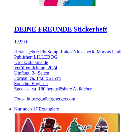
DEINE FREUNDE Stickerheft
12,90 €
Herausgeber: Flo Sump, Lukas Nimscheck, Markus Pauli
Publisher: LILLEBOG
Druck: stickma.de
Veröffentlichung: 2024
Umfang: 34 Seiten
Format: ca. 14,8 x 21 cm
Sprache: Englisch
Specials: ca. 180 herauslösbare Aufkleber
Fotos: https://gudbergnerger.com
Nur noch 17 Exemplare