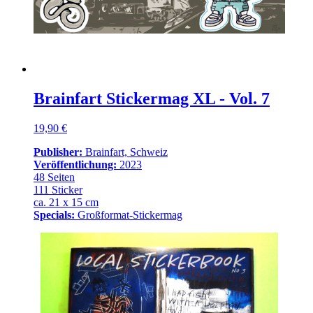
Brainfart Stickermag XL - Vol. 7
19,90 €
Publisher:
Brainfart, Schweiz
Veröffentlichung:
2023
48 Seiten
111 Sticker
ca. 21 x 15 cm
Specials:
Großformat-Stickermag