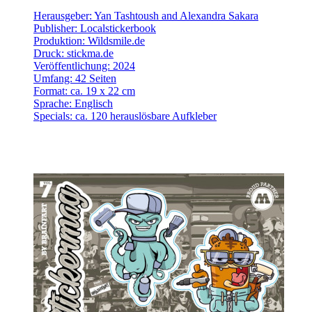
Herausgeber: Yan Tashtoush and Alexandra Sakara
Publisher: Localstickerbook
Produktion: Wildsmile.de
Druck: stickma.de
Veröffentlichung: 2024
Umfang: 42 Seiten
Format: ca. 19 x 22 cm
Sprache: Englisch
Specials: ca. 120 herauslösbare Aufkleber