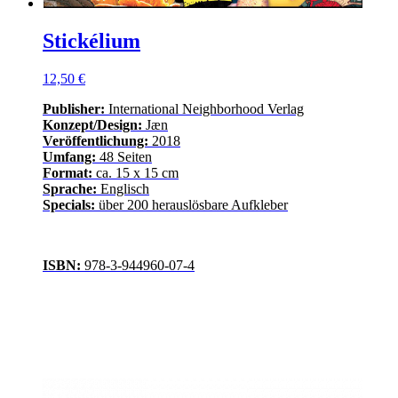
Stickélium
12,50 €
Publisher:
International Neighborhood Verlag
Konzept/Design:
Jæn
Veröffentlichung:
2018
Umfang:
48 Seiten
Format:
ca. 15 x 15 cm
Sprache:
Englisch
Specials:
über 200 herauslösbare Aufkleber
ISBN:
978-3-944960-07-4