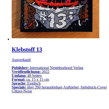
Klebstoff 13
Ausverkauft
Publisher:
International Neighborhood Verlag
Veröffentlichung:
2022
Umfang:
48 Seiten
Format:
ca. 15 x 15 cm
Sprache
: Englisch
Specials:
über 200 herauslösbare Aufkleber, Siebdruck-Cover
Glitzer-Neon