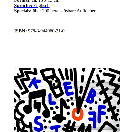
Format:
ca. 15 x 15 cm
Sprache:
Englisch
Specials:
über 200 herauslösbare Aufkleber
ISBN:
978-3-944960-21-0