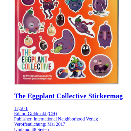
The Eggplant Collective Stickermag
12,50 €
Editor: Goldmaki (CH)
Publisher: International Neighborhood Verlag
Veröffentlichung: Mai 2017
Umfang: 48 Seiten