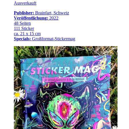
Ausverkauft
Publisher:
Brainfart, Schweiz
Veröffentlichung:
2022
48 Seiten
111 Sticker
ca. 21 x 15 cm
Specials:
Großformat-Stickermag