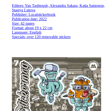
Editors: Yan Tashtoush, Alexandra Sakara, Katia Samogon,
Stasiya Lutova
Publisher: Localstickerbook
Publication date: 2022
Size: 42 pages
Format: about 19 x 22 cm
Language: English
Specials: over 120 removable stickers