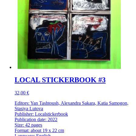
LOCAL STICKERBOOK #3
32,00 €
Editors: Yan Tashtoush, Alexandra Sakara, Katia Samogon,
Stasiya Lutova
Publisher: Localstickerbook
Publication date: 2022
Size: 42 pages
Format: about 19 x 22 cm
Language: English