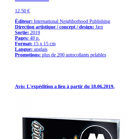
12,50 €
Éditeur:
International Neighborhood Publishing
Direction artistique / concept / design:
Jæn
Sortie:
2019
Pages:
48 p.
Format:
15 x 15 cm
Langue:
anglais
Promotions:
plus de 200 autocollants pelables
Avis: L'expédition a lieu à partir du 18.06.2019.