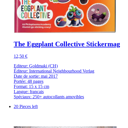
The Eggplant Collective Stickermag
12,50 €
Editeur: Goldmaki (CH)
Éditeur: International Neighbourhood Verlag
Date de sortie: mai 2017
Portée: 48 pages
Format: 15 x 15 cm
Langue: français
Spéciaux: 250+ autocollants amovibles
20 Pieces left