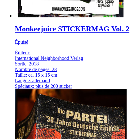
Monkeejuice STICKERMAG Vol. 2
Épuisé
Éditeur:
International Neighborhood Verlag
Sortie: 2018
Nombre de pages: 28
Taille: ca. 15 x 15 cm
Langue: allemand
Spéciaux: plus de 200 sticker