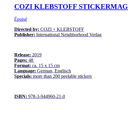
COZI KLEBSTOFF STICKERMAG
Épuisé
Directed by:
COZI + KLEBSTOFF
Publisher:
International Neighborhood Verlag
Release:
2019
Pages:
48
Format:
ca. 15 x 15 cm
Language:
German, Englisch
Specials:
more than 200 peelable stickers
ISBN:
978-3-944960-21-0