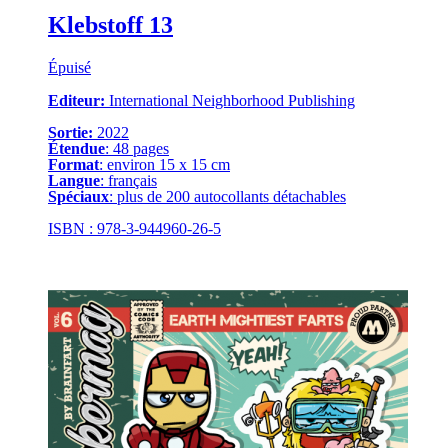
Klebstoff 13
Épuisé
Editeur:
International Neighborhood Publishing
Sortie:
2022
Étendue
: 48 pages
Format
: environ 15 x 15 cm
Langue
: français
Spéciaux
: plus de 200 autocollants détachables
ISBN : 978-3-944960-26-5