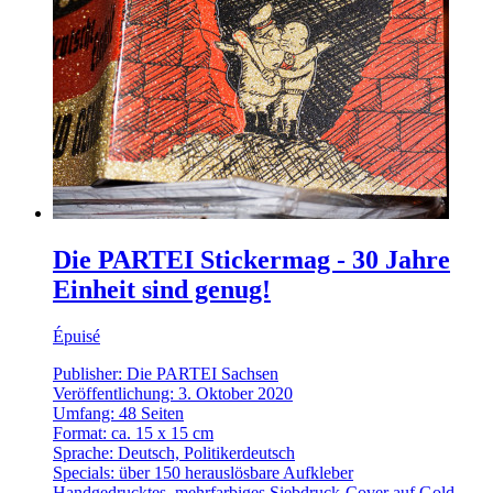
Die PARTEI Stickermag - 30 Jahre
Einheit sind genug!
Épuisé
Publisher: Die PARTEI Sachsen
Veröffentlichung: 3. Oktober 2020
Umfang: 48 Seiten
Format: ca. 15 x 15 cm
Sprache: Deutsch, Politikerdeutsch
Specials: über 150 herauslösbare Aufkleber
Handgedrucktes, mehrfarbiges Siebdruck-Cover auf Gold-