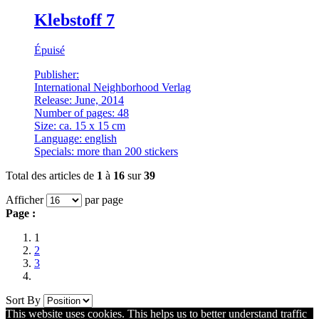
Klebstoff 7
Épuisé
Publisher:
International Neighborhood Verlag
Release: June, 2014
Number of pages: 48
Size: ca. 15 x 15 cm
Language: english
Specials: more than 200 stickers
Total des articles de
1
à
16
sur
39
Afficher
par page
Page :
1
2
3
Sort By
This website uses cookies. This helps us to better understand traffic