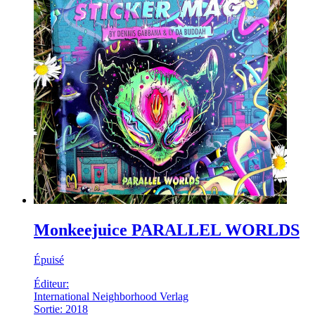
Monkeejuice PARALLEL WORLDS
Épuisé
Éditeur:
International Neighborhood Verlag
Sortie: 2018