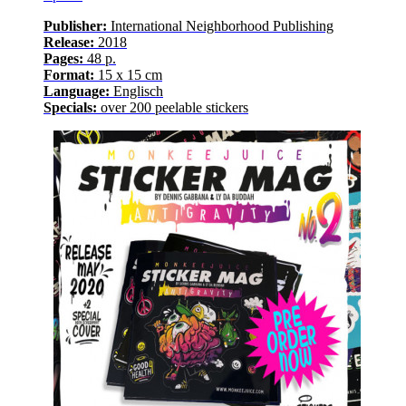
Publisher:
International Neighborhood
Publishing
Release
:
2018
Pages
:
48
p.
Format:
15 x 15 cm
Language
:
E
nglisch
Specials:
over
200
peelable stickers