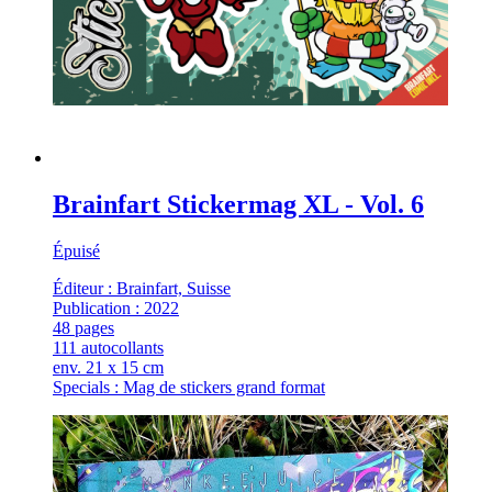
Brainfart Stickermag XL - Vol. 6
Épuisé
Éditeur : Brainfart, Suisse
Publication : 2022
48 pages
111 autocollants
env. 21 x 15 cm
Specials : Mag de stickers grand format