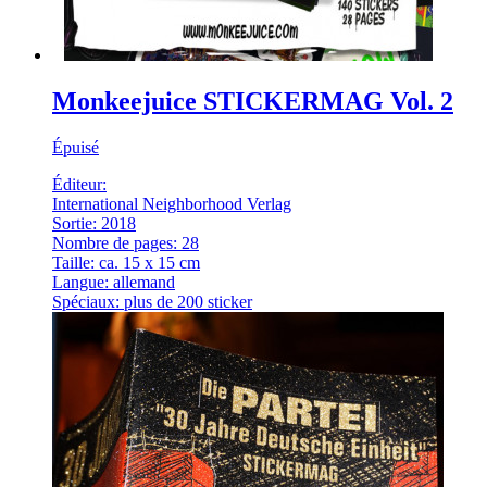
Monkeejuice STICKERMAG Vol. 2
Épuisé
Éditeur:
International Neighborhood Verlag
Sortie: 2018
Nombre de pages: 28
Taille: ca. 15 x 15 cm
Langue: allemand
Spéciaux: plus de 200 sticker