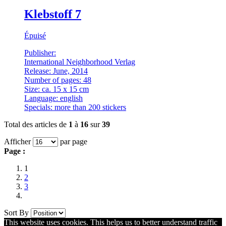
Klebstoff 7
Épuisé
Publisher:
International Neighborhood Verlag
Release: June, 2014
Number of pages: 48
Size: ca. 15 x 15 cm
Language: english
Specials: more than 200 stickers
Total des articles de
1
à
16
sur
39
Afficher
par page
Page :
1
2
3
Sort By
This website uses cookies. This helps us to better understand traffic