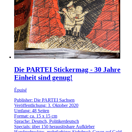
Die PARTEI Stickermag - 30 Jahre
Einheit sind genug!
Épuisé
Publisher: Die PARTEI Sachsen
Veröffentlichung: 3. Oktober 2020
Umfang: 48 Seiten
Format: ca. 15 x 15 cm
Sprache: Deutsch, Politikerdeutsch
Specials: über 150 herauslösbare Aufkleber
Handgedrucktes, mehrfarbiges Siebdruck-Cover auf Gold-