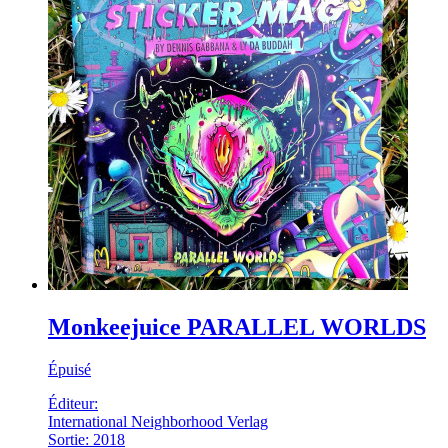
Monkeejuice PARALLEL WORLDS
Épuisé
Éditeur:
International Neighborhood Verlag
Sortie: 2018