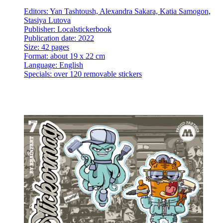
Editors: Yan Tashtoush, Alexandra Sakara, Katia Samogon,
Stasiya Lutova
Publisher: Localstickerbook
Publication date: 2022
Size: 42 pages
Format: about 19 x 22 cm
Language: English
Specials: over 120 removable stickers