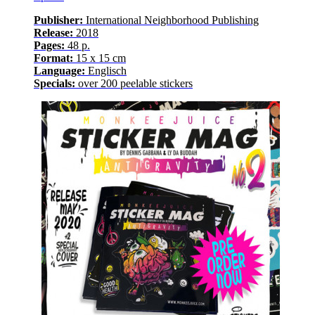
Publisher:
International Neighborhood
Publishing
Release
:
2018
Pages
:
48
p.
Format:
15 x 15 cm
Language
:
E
nglisch
Specials:
over
200
peelable stickers