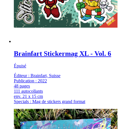
Brainfart Stickermag XL - Vol. 6
Épuisé
Éditeur : Brainfart, Suisse
Publication : 2022
48 pages
111 autocollants
env. 21 x 15 cm
Specials : Mag de stickers grand format