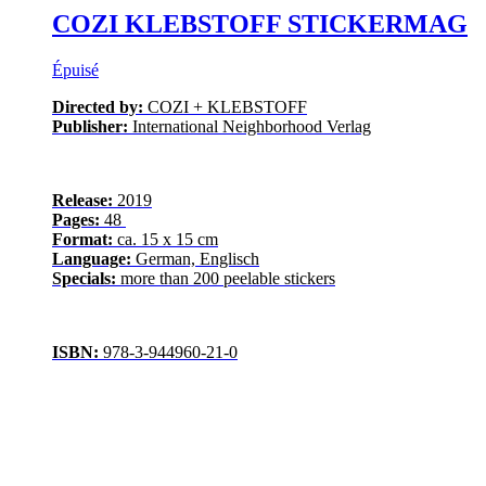
COZI KLEBSTOFF STICKERMAG
Épuisé
Directed by:
COZI + KLEBSTOFF
Publisher:
International Neighborhood Verlag
Release:
2019
Pages:
48
Format:
ca. 15 x 15 cm
Language:
German, Englisch
Specials:
more than 200 peelable stickers
ISBN:
978-3-944960-21-0