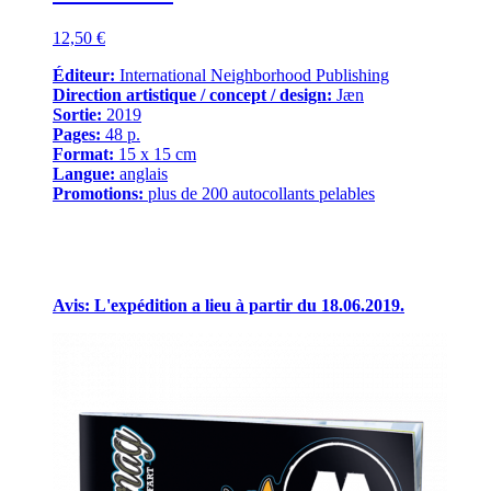
12,50 €
Éditeur:
International Neighborhood Publishing
Direction artistique / concept / design:
Jæn
Sortie:
2019
Pages:
48 p.
Format:
15 x 15 cm
Langue:
anglais
Promotions:
plus de 200 autocollants pelables
Avis: L'expédition a lieu à partir du 18.06.2019.