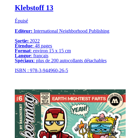
Klebstoff 13
Épuisé
Editeur:
International Neighborhood Publishing
Sortie:
2022
Étendue
: 48 pages
Format
: environ 15 x 15 cm
Langue
: français
Spéciaux
: plus de 200 autocollants détachables
ISBN : 978-3-944960-26-5