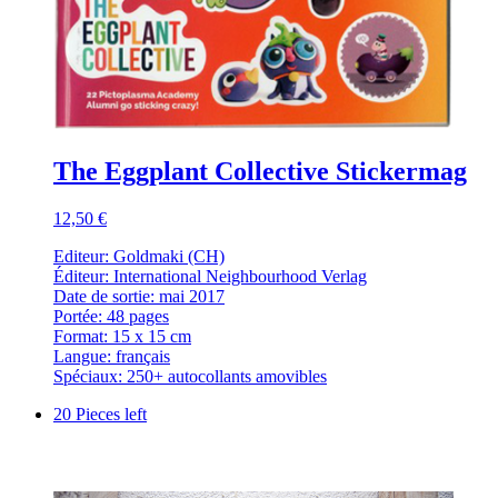
The Eggplant Collective Stickermag
12,50 €
Editeur: Goldmaki (CH)
Éditeur: International Neighbourhood Verlag
Date de sortie: mai 2017
Portée: 48 pages
Format: 15 x 15 cm
Langue: français
Spéciaux: 250+ autocollants amovibles
20 Pieces left