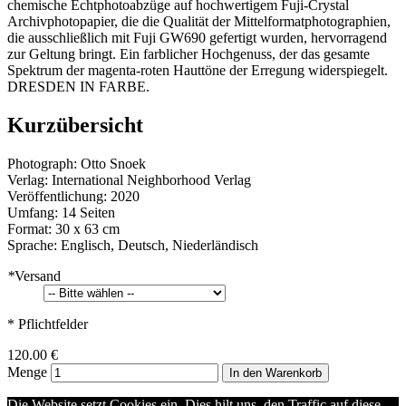
chemische Echtphotoabzüge auf hochwertigem Fuji-Crystal
Archivphotopapier, die die Qualität der Mittelformatphotographien,
die ausschließlich mit Fuji GW690 gefertigt wurden, hervorragend
zur Geltung bringt. Ein farblicher Hochgenuss, der das gesamte
Spektrum der magenta-roten Hauttöne der Erregung widerspiegelt.
DRESDEN IN FARBE.
Kurzübersicht
Photograph: Otto Snoek
Verlag: International Neighborhood Verlag
Veröffentlichung: 2020
Umfang: 14 Seiten
Format: 30 x 63 cm
Sprache: Englisch, Deutsch, Niederländisch
*
Versand
* Pflichtfelder
120.00 €
Menge
In den Warenkorb
Die Website setzt Cookies ein. Dies hilt uns, den Traffic auf diese