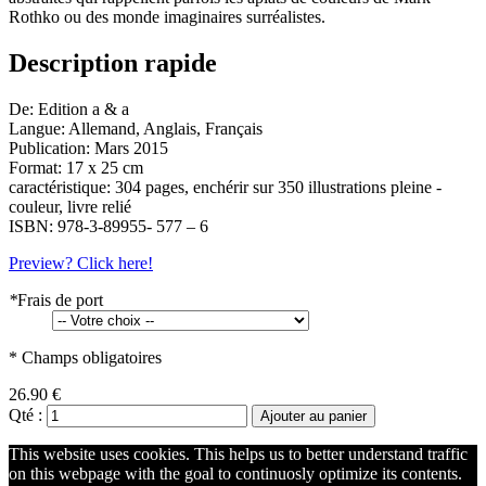
Rothko ou des monde imaginaires surréalistes.
Description rapide
De: Edition a & a
Langue: Allemand, Anglais, Français
Publication: Mars 2015
Format: 17 x 25 cm
caractéristique: 304 pages, enchérir sur 350 illustrations pleine -
couleur, livre relié
ISBN: 978-3-89955- 577 – 6
Preview? Click here!
*
Frais de port
* Champs obligatoires
26.90 €
Qté :
Ajouter au panier
This website uses cookies. This helps us to better understand traffic
on this webpage with the goal to continuosly optimize its contents.