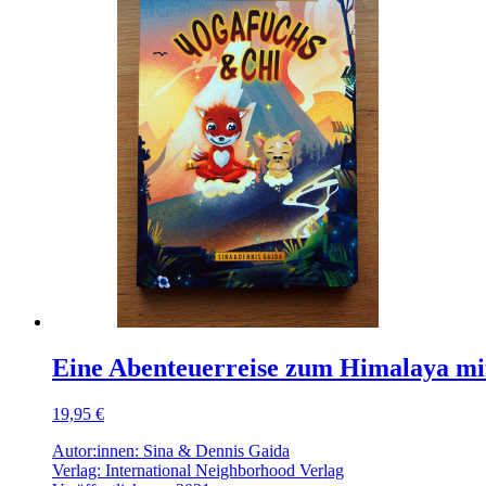
Eine Abenteuerreise zum Himalaya mi
19,95 €
Autor:innen: Sina & Dennis Gaida
Verlag: International Neighborhood Verlag