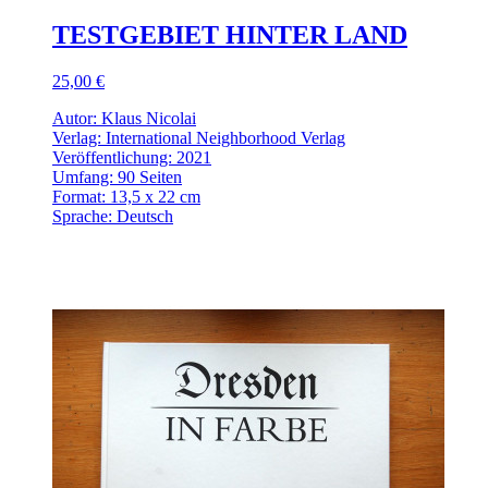
TESTGEBIET HINTER LAND
25,00 €
Autor: Klaus Nicolai
Verlag: International Neighborhood Verlag
Veröffentlichung: 2021
Umfang: 90 Seiten
Format: 13,5 x 22 cm
Sprache: Deutsch