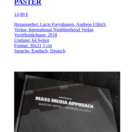
PASTER
14,90 €
Herausgeber: Lucie Freynhagen, Andreas Ullrich
Verlag: International Neighborhood Verlag
Veröffentlichung: 2018
Umfang: 64 Seiten
Format: 30x21,5 cm
Sprache: Englisch, Deutsch