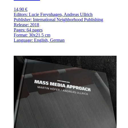
14,90 €
Editors: Lucie Freynhagen, Andreas Ullrich
Publisher: International Neighborhood Publishing
Release: 2018
Pages: 64 pages
Format: 30x21,5 cm
Language: English, German