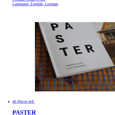
Language: English, German
46 Pieces left
PASTER