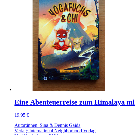
Eine Abenteuerreise zum Himalaya mi
19,95 €
Autor:innen: Sina & Dennis Gaida
Verlag: International Neighborhood Verlag