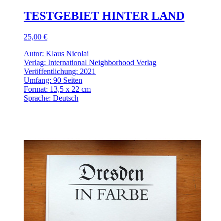
TESTGEBIET HINTER LAND
25,00 €
Autor: Klaus Nicolai
Verlag: International Neighborhood Verlag
Veröffentlichung: 2021
Umfang: 90 Seiten
Format: 13,5 x 22 cm
Sprache: Deutsch