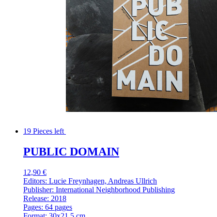
19 Pieces left
PUBLIC DOMAIN
12,90 €
Editors: Lucie Freynhagen, Andreas Ullrich
Publisher: International Neighborhood Publishing
Release: 2018
Pages: 64 pages
Format: 30x21,5 cm