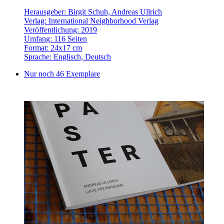
Herausgeber: Birgit Schuh, Andreas Ullrich
Verlag: International Neighborhood Verlag
Veröffentlichung: 2019
Umfang: 116 Seiten
Format: 24x17 cm
Sprache: Englisch, Deutsch
Nur noch 46 Exemplare