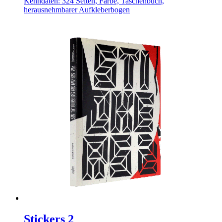
Kenndaten: 324 Seiten, Farbe, Taschenbuch,
herausnehmbarer Aufkleberbogen
Stickers 2