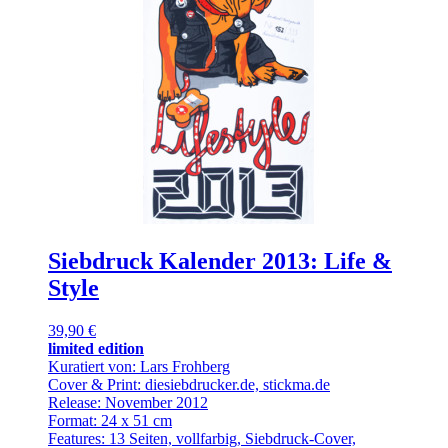
Siebdruck Kalender 2013: Life &
Style
39,90 €
limited edition
Kuratiert von: Lars Frohberg
Cover & Print: diesiebdrucker.de, stickma.de
Release: November 2012
Format: 24 x 51 cm
Features: 13 Seiten, vollfarbig, Siebdruck-Cover,