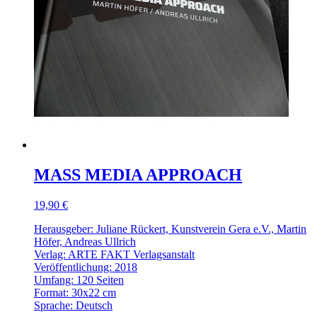
MASS MEDIA APPROACH
19,90 €
Herausgeber: Juliane Rückert, Kunstverein Gera e.V., Martin
Höfer, Andreas Ullrich
Verlag: ARTE FAKT Verlagsanstalt
Veröffentlichung: 2018
Umfang: 120 Seiten
Format: 30x22 cm
Sprache: Deutsch