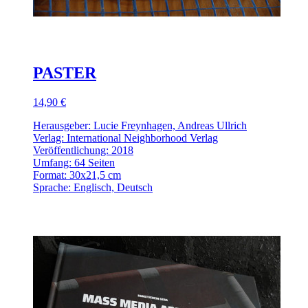
PASTER
14,90 €
Herausgeber: Lucie Freynhagen, Andreas Ullrich
Verlag: International Neighborhood Verlag
Veröffentlichung: 2018
Umfang: 64 Seiten
Format: 30x21,5 cm
Sprache: Englisch, Deutsch