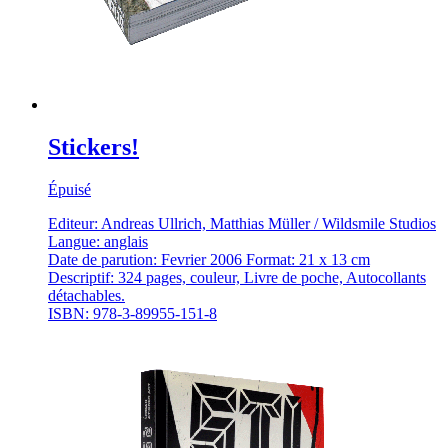
Stickers!
Épuisé
Editeur: Andreas Ullrich, Matthias Müller / Wildsmile Studios
Langue: anglais
Date de parution: Fevrier 2006 Format: 21 x 13 cm
Descriptif: 324 pages, couleur, Livre de poche, Autocollants
détachables.
ISBN: 978-3-89955-151-8