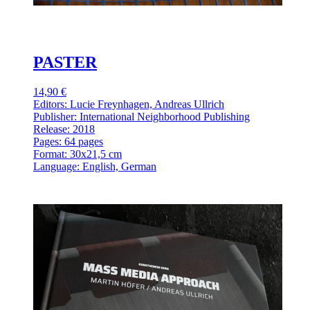
PASTER
14,90 €
Editors: Lucie Freynhagen, Andreas Ullrich
Publisher: International Neighborhood Publishing
Release: 2018
Pages: 64 pages
Format: 30x21,5 cm
Language: English, German