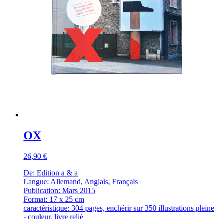
OX
26,90 €
De: Edition a & a
Langue: Allemand, Anglais, Français
Publication: Mars 2015
Format: 17 x 25 cm
caractéristique: 304 pages, enchérir sur 350 illustrations pleine
- couleur, livre relié