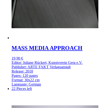
MASS MEDIA APPROACH
19,90 €
Editor: Juliane Rückert, Kunstverein Gera e.V.
Publisher: ARTE FAKT Verlagsanstalt
Release: 2018
Pages: 120 pages
Format: 30x22 cm
Language: German
22 Pieces left