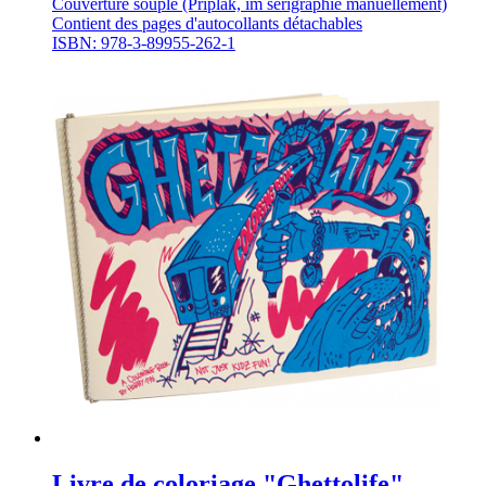
Couverture souple (Priplak, im sérigraphié manuellement)
Contient des pages d'autocollants détachables
ISBN: 978-3-89955-262-1
Livre de coloriage "Ghettolife"