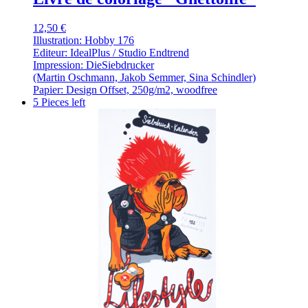
12,50 €
Illustration: Hobby 176
Editeur: IdealPlus / Studio Endtrend
Impression: DieSiebdrucker
(Martin Oschmann, Jakob Semmer, Sina Schindler)
Papier: Design Offset, 250g/m2, woodfree
5 Pieces left