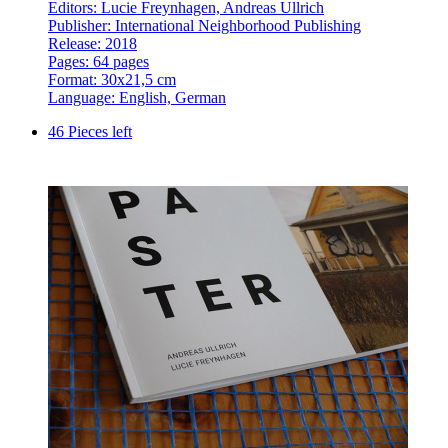
Editors: Lucie Freynhagen, Andreas Ullrich
Publisher: International Neighborhood Publishing
Release: 2018
Pages: 64 pages
Format: 30x21,5 cm
Language: English, German
46 Pieces left