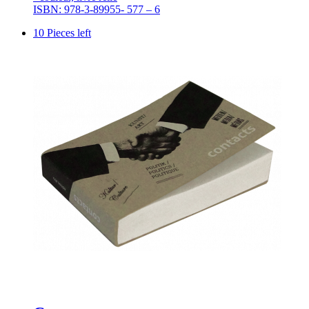
ISBN: 978-3-89955- 577 – 6
10 Pieces left